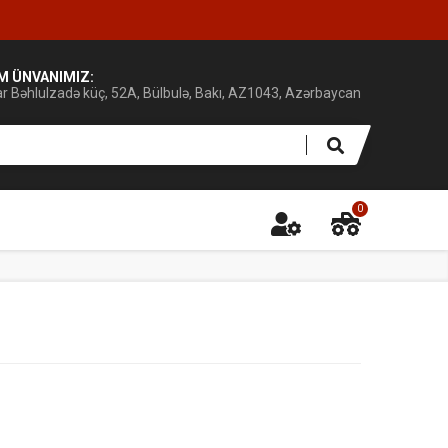
IM ÜNVANIMIZ:
ar Bəhlulzadə küç, 52A, Bülbulə, Bakı, AZ1043, Azərbaycan
0