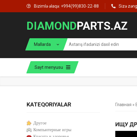
Bizimlə əlaqə: +994(99)830-22-88
Sizə zən
DIAMOND
PARTS.AZ
Sayt menyusu
KATEQORIYALAR
Главная
»
Другое
ИЩУ ДР
Компьютерные игры
Красота и здоровье