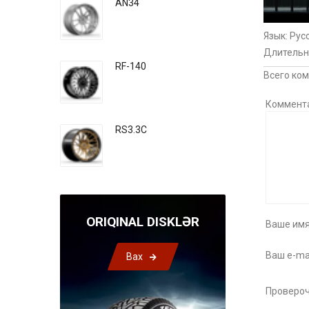
AN34
Язык
: Рус
Длительн
RF-140
Всего ко
Коммент
RS3.3C
ORIQINAL DISKLƏR
Ваше имя
Ваш e-mai
Bax
Провероч