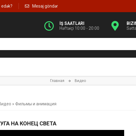
g edək?
Mesaj göndər
İŞ SAATLARI
BIZ
Həftəiçi 10:00 - 20:00
Sətt
Главная
Видео
Видео
»
Фильмы и анимация
УГА НА КОНЕЦ СВЕТА