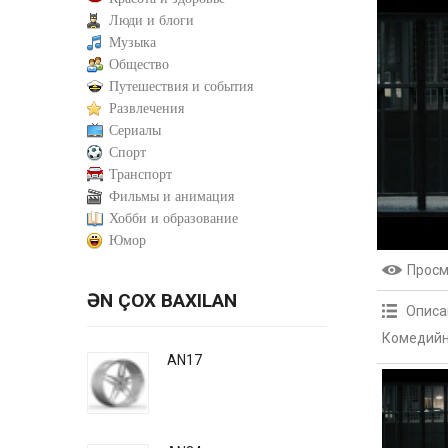
Люди и блоги
Музыка
Общество
Путешествия и события
Развлечения
Сериалы
Спорт
Транспорт
Фильмы и анимация
Хобби и образование
Юмор
Прос
ƏN ÇOX BAXILAN
Описа
Комедийн
AN17