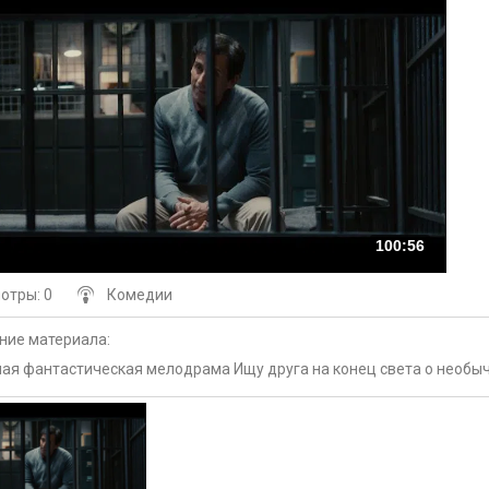
100:56
мотры
: 0
Комедии
ние материала
:
ая фантастическая мелодрама Ищу друга на конец света о необыч