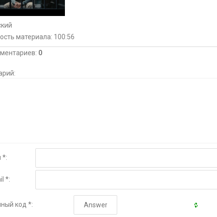
ский
ость материала
: 100:56
мментариев
:
0
арий:
 *:
l *:
ный код *: