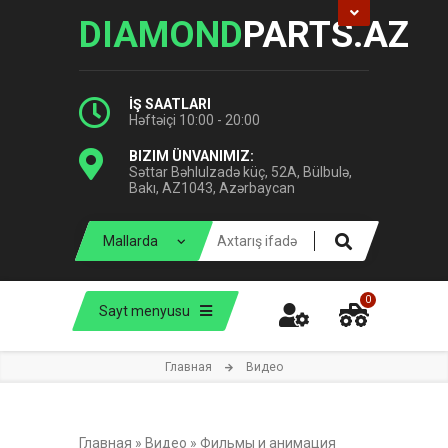
DIAMOND
PARTS.AZ
İŞ SAATLARI
Həftəiçi 10:00 - 20:00
BIZIM ÜNVANIMIZ:
Səttar Bəhlulzadə küç, 52A, Bülbulə,
Bakı, AZ1043, Azərbaycan
0
Sayt menyusu
Главная
Видео
Главная
»
Видео
»
Фильмы и анимация