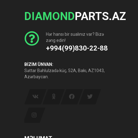
DIAMOND
PARTS.AZ
Hər hansı bir sualınız var? Bizə
zəng edin!
+994(99)830-22-88
BİZİM ÜNVAN:
Səttar Bəhlulzadə küç, 52A, Bakı, AZ1043,
Azərbaycan.