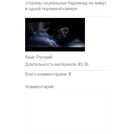
стороны социальных баррикад, но живут
в одной тюремной камере.
Язык
: Русский
Длительность материала
: 85:36
Всего комментариев
:
0
Комментарий: