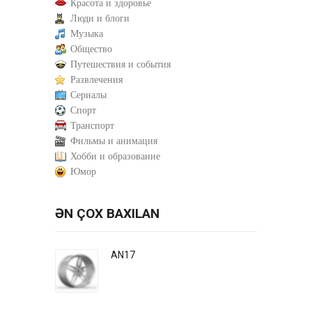
Красота и здоровье
Люди и блоги
Музыка
Общество
Путешествия и события
Развлечения
Сериалы
Спорт
Транспорт
Фильмы и анимация
Хобби и образование
Юмор
ƏN ÇOX BAXILAN
AN17