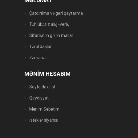
MƏLUMAT
Çatdırılma və geri qaytarma
Təhlükəsiz alış -veriş
Sifarişnən gələn mallar
Tərəfdaşlar
Zəmanət
MƏNİM HESABIM
Sayta daxil ol
Qeydiyyat
Mənim Səbətim
İstəklər siyahısı