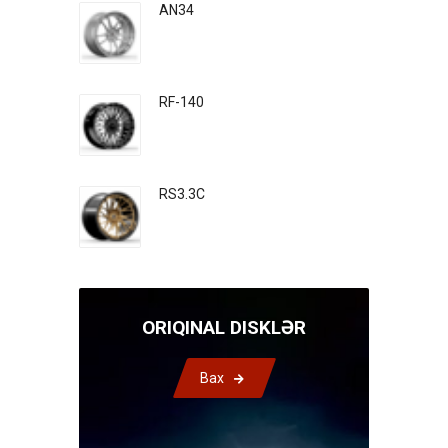
AN34
RF-140
RS3.3C
ORIQINAL DISKLƏR
Bax