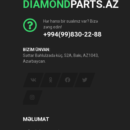
DIAMOND
PARTS.AZ
Hər hansı bir sualınız var? Bizə
zəng edin!
+994(99)830-22-88
BİZİM ÜNVAN:
Səttar Bəhlulzadə küç, 52A, Bakı, AZ1043,
Azərbaycan.
MƏLUMAT