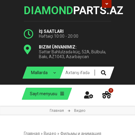
DIAMOND
PARTS.AZ
İŞ SAATLARI
Həftəiçi 10:00 - 20:00
BIZIM ÜNVANIMIZ:
Səttar Bəhlulzadə küç, 52A, Bülbulə,
Bakı, AZ1043, Azərbaycan
0
Sayt menyusu
Главная
Видео
Главная
»
Видео
»
Фильмы и анимация