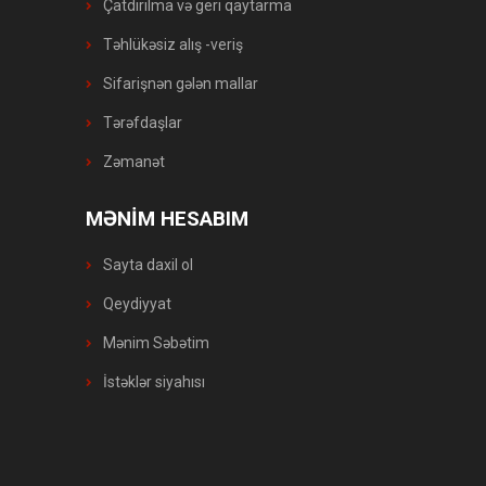
Çatdırılma və geri qaytarma
Təhlükəsiz alış -veriş
Sifarişnən gələn mallar
Tərəfdaşlar
Zəmanət
MƏNİM HESABIM
Sayta daxil ol
Qeydiyyat
Mənim Səbətim
İstəklər siyahısı