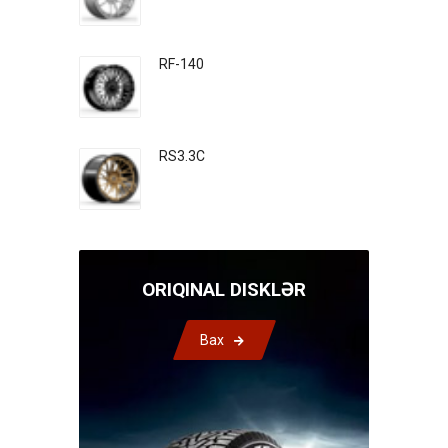
RF-140
RS3.3C
ORIQINAL DISKLƏR
Bax