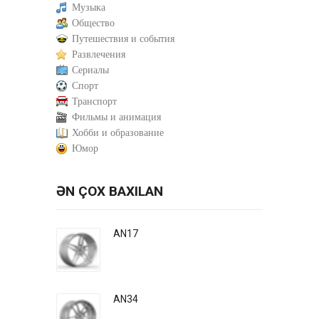
Музыка
Общество
Путешествия и события
Развлечения
Сериалы
Спорт
Транспорт
Фильмы и анимация
Хобби и образование
Юмор
ƏN ÇOX BAXILAN
AN17
AN34