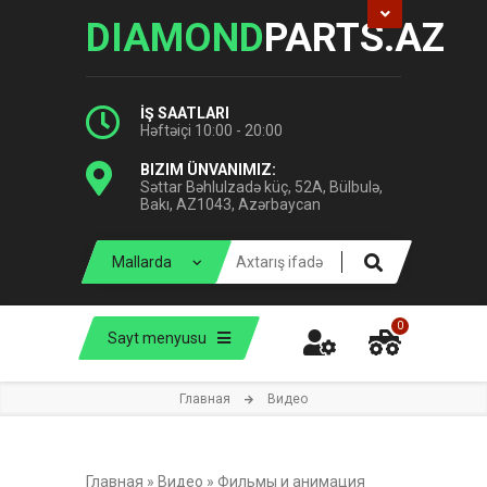
DIAMOND
PARTS.AZ
İŞ SAATLARI
Həftəiçi 10:00 - 20:00
BIZIM ÜNVANIMIZ:
Səttar Bəhlulzadə küç, 52A, Bülbulə,
Bakı, AZ1043, Azərbaycan
0
Sayt menyusu
Главная
Видео
Главная
»
Видео
»
Фильмы и анимация