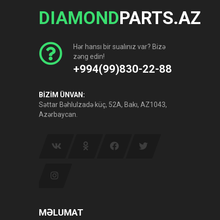
DIAMOND
PARTS.AZ
Hər hansı bir sualınız var? Bizə
zəng edin!
+994(99)830-22-88
BİZİM ÜNVAN:
Səttar Bəhlulzadə küç, 52A, Bakı, AZ1043,
Azərbaycan.
MƏLUMAT