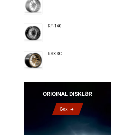
RF-140
RS3.3C
ORIQINAL DISKLƏR
Bax