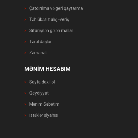
Çatdırılma və geri qaytarma
Təhlükəsiz alış -veriş
Sifarişnən gələn mallar
Tərəfdaşlar
Zəmanət
MƏNİM HESABIM
Sayta daxil ol
Qeydiyyat
Mənim Səbətim
İstəklər siyahısı