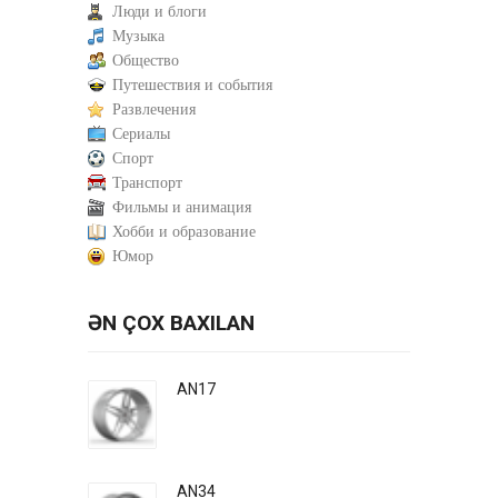
Люди и блоги
Музыка
Общество
Путешествия и события
Развлечения
Сериалы
Спорт
Транспорт
Фильмы и анимация
Хобби и образование
Юмор
ƏN ÇOX BAXILAN
AN17
AN34