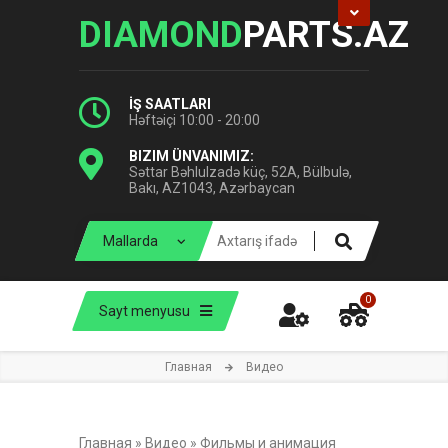
DIAMOND
PARTS.AZ
İŞ SAATLARI
Həftəiçi 10:00 - 20:00
BIZIM ÜNVANIMIZ:
Səttar Bəhlulzadə küç, 52A, Bülbulə,
Bakı, AZ1043, Azərbaycan
0
Sayt menyusu
Главная
Видео
Главная
»
Видео
»
Фильмы и анимация