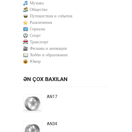
Музыка
Общество
Путешествия и события
Развлечения
Сериалы
Спорт
Транспорт
Фильмы и анимация
Хобби и образование
Юмор
ƏN ÇOX BAXILAN
AN17
AN34