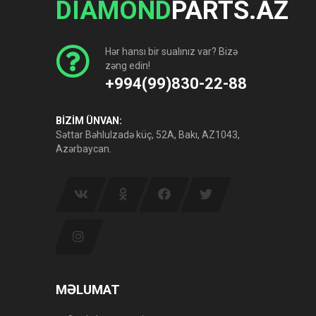
DIAMOND
PARTS.AZ
Hər hansı bir sualınız var? Bizə
zəng edin!
+994(99)830-22-88
BİZİM ÜNVAN:
Səttar Bəhlulzadə küç, 52A, Bakı, AZ1043,
Azərbaycan.
MƏLUMAT