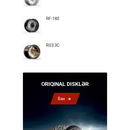
RF-140
RS3.3C
ORIQINAL DISKLƏR
Bax