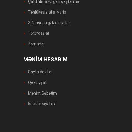
Çatdırılma və geri qaytarma
Təhlükəsiz alış -veriş
Sifarişnən gələn mallar
Tərəfdaşlar
Zəmanət
MƏNİM HESABIM
Sayta daxil ol
Qeydiyyat
Mənim Səbətim
İstəklər siyahısı