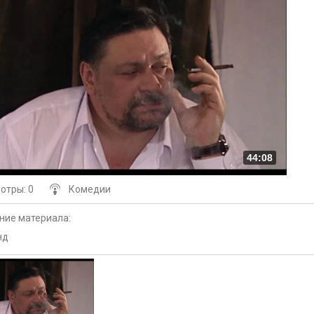
44:08
мотры
: 0
Комедии
ние материала
:
нд