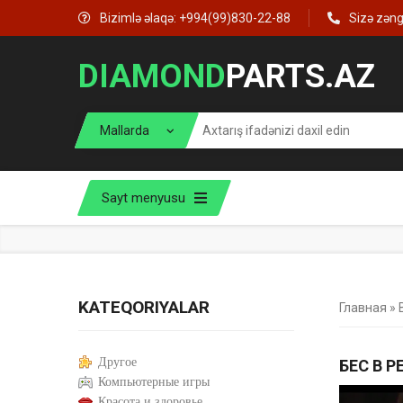
Bizimlə əlaqə: +994(99)830-22-88
Sizə zən
DIAMOND
PARTS.AZ
Sayt menyusu
KATEQORIYALAR
Главная
»
Другое
БЕС В 
Компьютерные игры
Красота и здоровье