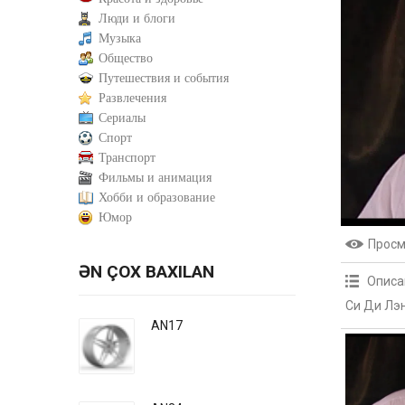
Люди и блоги
Музыка
Общество
Путешествия и события
Развлечения
Сериалы
Спорт
Транспорт
Фильмы и анимация
Хобби и образование
Юмор
Прос
ƏN ÇOX BAXILAN
Описа
Си Ди Лэ
AN17