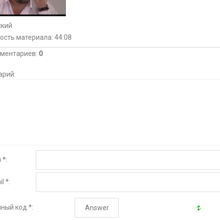
ский
ость материала
: 44:08
мментариев
:
0
арий:
 *:
l *:
ный код *: