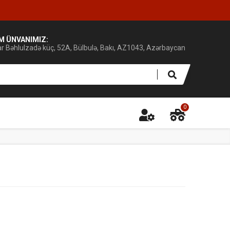
IM ÜNVANIMIZ:
ar Bəhlulzadə küç, 52A, Bülbulə, Bakı, AZ1043, Azərbaycan
0