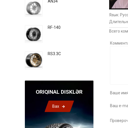
AN34
Язык
: Рус
Длительн
RF-140
Всего ко
Коммент
RS3.3C
ORIQINAL DISKLƏR
Ваше имя
Ваш e-mai
Bax
Провероч