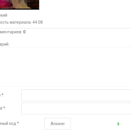
ский
ость материала
: 44:08
мментариев
:
0
арий:
 *:
l *:
ный код *: