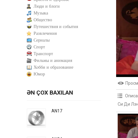
Люди и блоги
Музыка
Общество
Путешествия и события
Развлечения
Сериалы
Спорт
Транспорт
Фильмы и анимация
Хобби и образование
Юмор
Прос
ƏN ÇOX BAXILAN
Описа
Си Ди Лэ
AN17