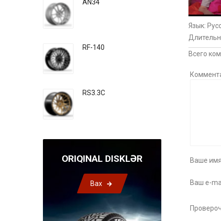
AN34
Язык
: Рус
Длительн
RF-140
Всего ко
Коммент
RS3.3C
ORIQINAL DISKLƏR
Ваше имя
Ваш e-mai
Bax
Провероч