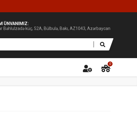
IM ÜNVANIMIZ:
ar Bəhlulzadə küç, 52A, Bülbulə, Bakı, AZ1043, Azərbaycan
0