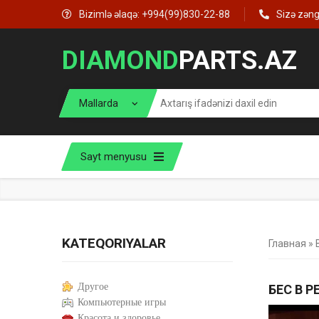
Bizimlə əlaqə: +994(99)830-22-88
Sizə zən
DIAMOND
PARTS.AZ
Sayt menyusu
KATEQORIYALAR
Главная
»
Другое
БЕС В 
Компьютерные игры
Красота и здоровье