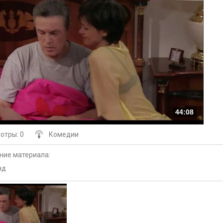
44:08
мотры
: 0
Комедии
ние материала
:
нд