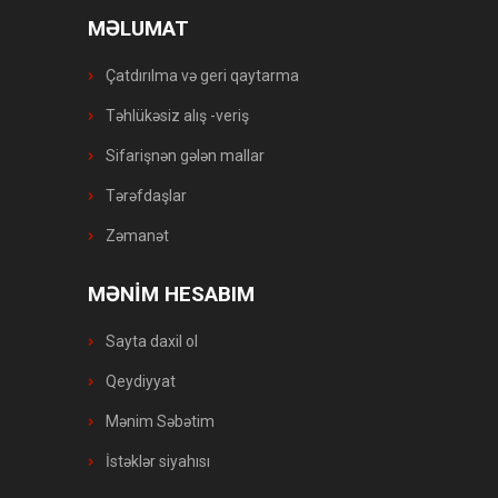
MƏLUMAT
Çatdırılma və geri qaytarma
Təhlükəsiz alış -veriş
Sifarişnən gələn mallar
Tərəfdaşlar
Zəmanət
MƏNİM HESABIM
Sayta daxil ol
Qeydiyyat
Mənim Səbətim
İstəklər siyahısı