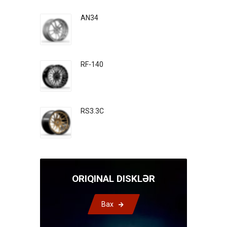
AN34
RF-140
RS3.3C
ORIQINAL DISKLƏR
Bax