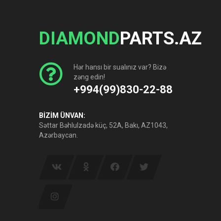
DIAMOND
PARTS.AZ
Hər hansı bir sualınız var? Bizə
zəng edin!
+994(99)830-22-88
BİZİM ÜNVAN:
Səttar Bəhlulzadə küç, 52A, Bakı, AZ1043,
Azərbaycan.