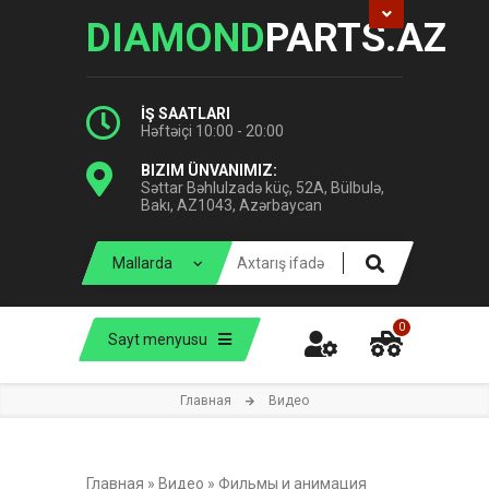
DIAMOND
PARTS.AZ
İŞ SAATLARI
Həftəiçi 10:00 - 20:00
BIZIM ÜNVANIMIZ:
Səttar Bəhlulzadə küç, 52A, Bülbulə,
Bakı, AZ1043, Azərbaycan
0
Sayt menyusu
Главная
Видео
Главная
»
Видео
»
Фильмы и анимация