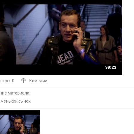
99:23
мотры
: 0
Комедии
ние материала
:
менькин сынок.