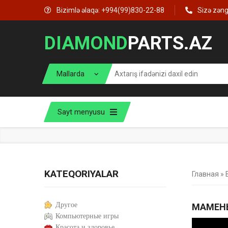
Bizimlə əlaqə: +994(99)830-22-88
Sizə zən
DIAMOND
PARTS.AZ
Sayt menyusu
KATEQORIYALAR
Главная
»
Другое
МАМЕН
Компьютерные игры
Красота и здоровье