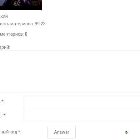
ский
ость материала
: 99:23
мментариев
:
0
арий:
 *:
l *:
ный код *: