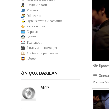
Люди и блоги
Музыка
Общество
Путешествия и события
Развлечения
Сериалы
Спорт
Транспорт
Фильмы и анимация
Хобби и образование
Юмор
Прос
ƏN ÇOX BAXILAN
Описа
Фильм Ма
AN17