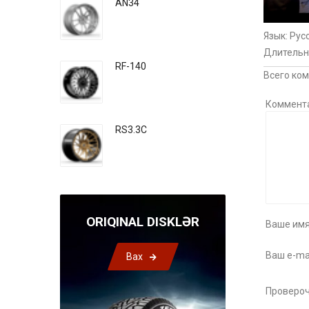
AN34
Язык
: Рус
Длительн
RF-140
Всего ко
Коммент
RS3.3C
ORIQINAL DISKLƏR
Ваше имя
Ваш e-mai
Bax
Провероч