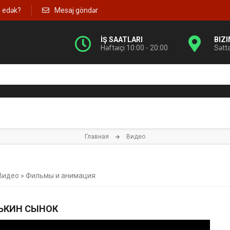
g edək?
Mesaj göndər
İŞ SAATLARI
BIZ
Həftəiçi 10:00 - 20:00
Sətt
Главная
Видео
Видео
»
Фильмы и анимация
ЬКИН СЫНОК