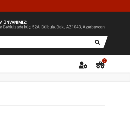
IM ÜNVANIMIZ:
ar Bəhlulzadə küç, 52A, Bülbulə, Bakı, AZ1043, Azərbaycan
0