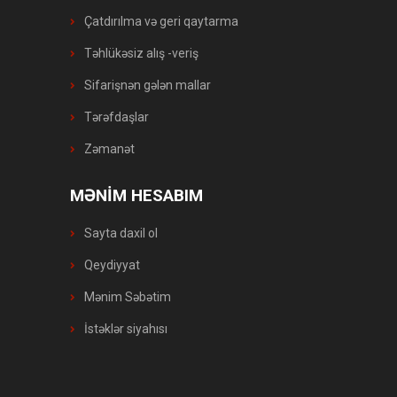
Çatdırılma və geri qaytarma
Təhlükəsiz alış -veriş
Sifarişnən gələn mallar
Tərəfdaşlar
Zəmanət
MƏNİM HESABIM
Sayta daxil ol
Qeydiyyat
Mənim Səbətim
İstəklər siyahısı