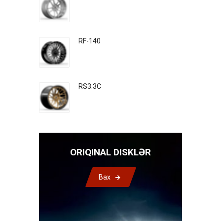
RF-140
RS3.3C
ORIQINAL DISKLƏR
Bax