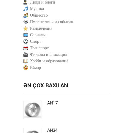
Люди и блоги
Музыка
Общество
Путешествия и события
Развлечения
Сериалы
Спорт
Транспорт
Фильмы и анимация
Хобби и образование
Юмор
ƏN ÇOX BAXILAN
AN17
AN34