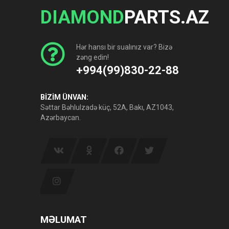
DIAMOND
PARTS.AZ
Hər hansı bir sualınız var? Bizə
zəng edin!
+994(99)830-22-88
BİZİM ÜNVAN:
Səttar Bəhlulzadə küç, 52A, Bakı, AZ1043,
Azərbaycan.
MƏLUMAT