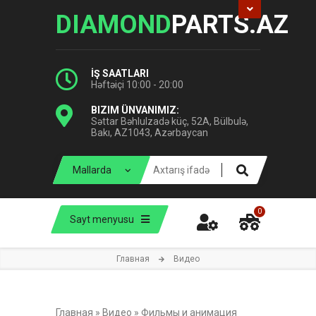
DIAMOND
PARTS.AZ
İŞ SAATLARI
Həftəiçi 10:00 - 20:00
BIZIM ÜNVANIMIZ:
Səttar Bəhlulzadə küç, 52A, Bülbulə,
Bakı, AZ1043, Azərbaycan
0
Sayt menyusu
Главная
Видео
Главная
»
Видео
»
Фильмы и анимация