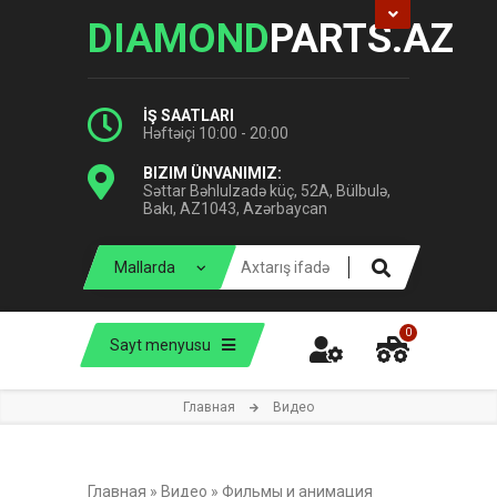
DIAMOND
PARTS.AZ
İŞ SAATLARI
Həftəiçi 10:00 - 20:00
BIZIM ÜNVANIMIZ:
Səttar Bəhlulzadə küç, 52A, Bülbulə,
Bakı, AZ1043, Azərbaycan
0
Sayt menyusu
Главная
Видео
Главная
»
Видео
»
Фильмы и анимация