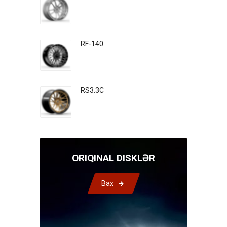
RF-140
RS3.3C
ORIQINAL DISKLƏR
Bax