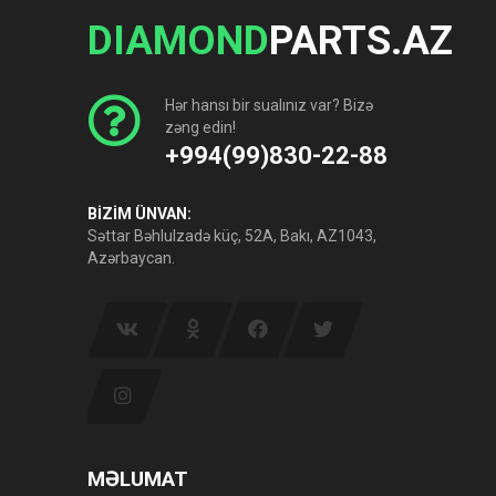
DIAMOND
PARTS.AZ
Hər hansı bir sualınız var? Bizə
zəng edin!
+994(99)830-22-88
BİZİM ÜNVAN:
Səttar Bəhlulzadə küç, 52A, Bakı, AZ1043,
Azərbaycan.
MƏLUMAT