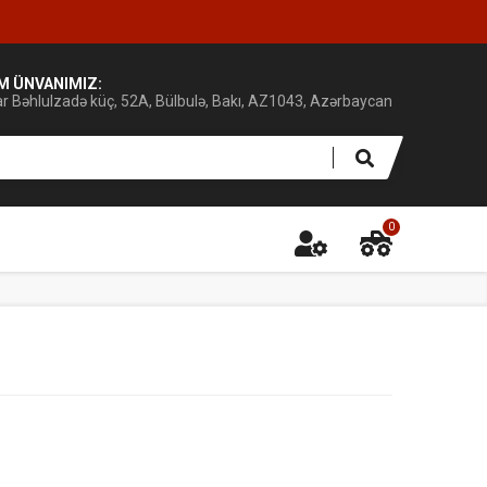
IM ÜNVANIMIZ:
ar Bəhlulzadə küç, 52A, Bülbulə, Bakı, AZ1043, Azərbaycan
0