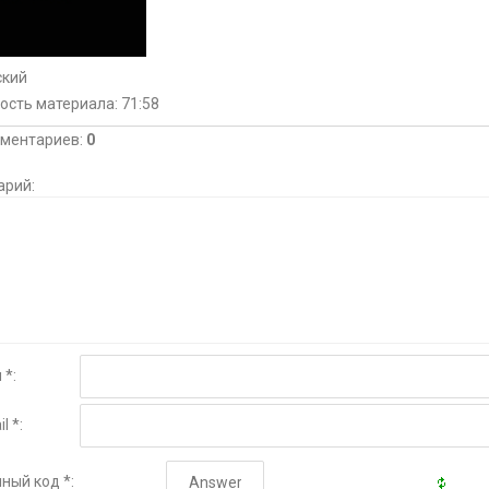
ский
ость материала
: 71:58
мментариев
:
0
арий:
 *:
l *:
ный код *: