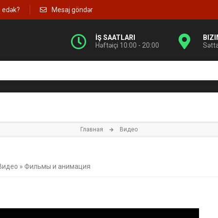
g edək?
Mesaj göndər
İŞ SAATLARI
BIZ
Həftəiçi 10:00 - 20:00
Sətt
Главная
Видео
Видео
»
Фильмы и анимация