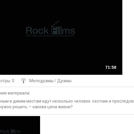
71:58
мотры
: 0
Мелодрамы / Драмы
ние материала
:
ным и диким местам идут несколько человек: охотник и преследова
нужно решить — какова цена жизни?