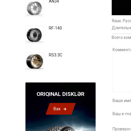
AN34
Язык
: Рус
Длительн
RF-140
Всего ко
Коммент
RS3.3C
ORIQINAL DISKLƏR
Ваше имя
Bax
Ваш e-mai
Провероч