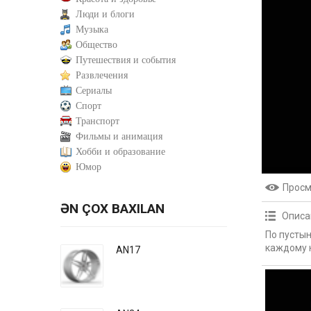
Люди и блоги
Музыка
Общество
Путешествия и события
Развлечения
Сериалы
Спорт
Транспорт
Фильмы и анимация
Хобби и образование
Юмор
Прос
ƏN ÇOX BAXILAN
Описа
По пустын
каждому 
AN17