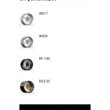
AN17
AN34
RF-140
RS3.3C