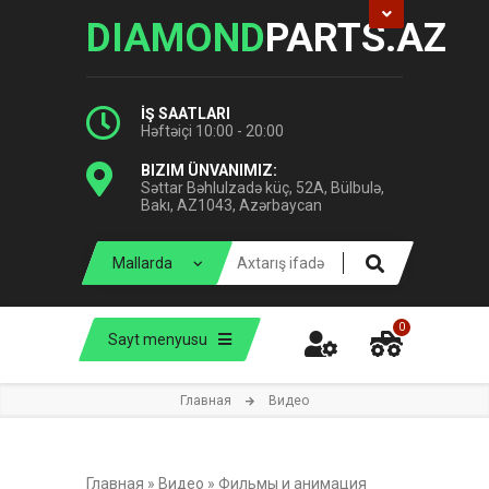
DIAMOND
PARTS.AZ
İŞ SAATLARI
Həftəiçi 10:00 - 20:00
BIZIM ÜNVANIMIZ:
Səttar Bəhlulzadə küç, 52A, Bülbulə,
Bakı, AZ1043, Azərbaycan
0
Sayt menyusu
Главная
Видео
Главная
»
Видео
»
Фильмы и анимация