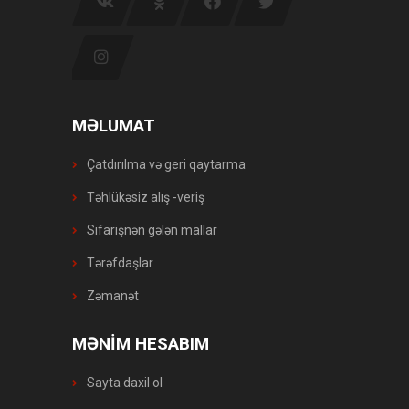
MƏLUMAT
Çatdırılma və geri qaytarma
Təhlükəsiz alış -veriş
Sifarişnən gələn mallar
Tərəfdaşlar
Zəmanət
MƏNİM HESABIM
Sayta daxil ol