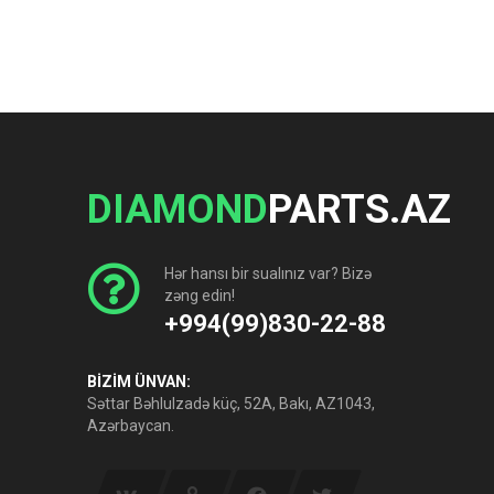
DIAMOND
PARTS.AZ
Hər hansı bir sualınız var? Bizə
zəng edin!
+994(99)830-22-88
BİZİM ÜNVAN:
Səttar Bəhlulzadə küç, 52A, Bakı, AZ1043,
Azərbaycan.