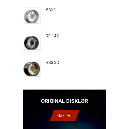
AN34
RF-140
RS3.3C
ORIQINAL DISKLƏR
Bax