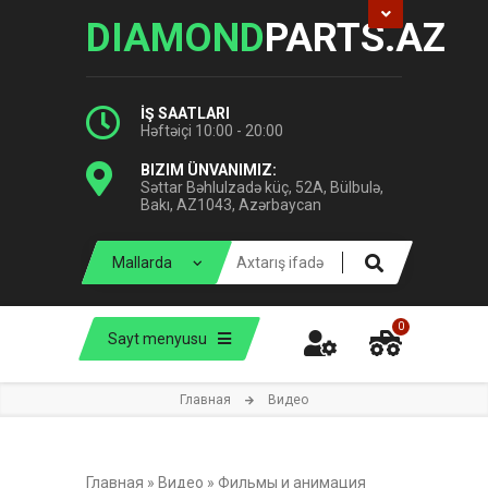
DIAMOND
PARTS.AZ
İŞ SAATLARI
Həftəiçi 10:00 - 20:00
BIZIM ÜNVANIMIZ:
Səttar Bəhlulzadə küç, 52A, Bülbulə,
Bakı, AZ1043, Azərbaycan
0
Sayt menyusu
Главная
Видео
Главная
»
Видео
»
Фильмы и анимация