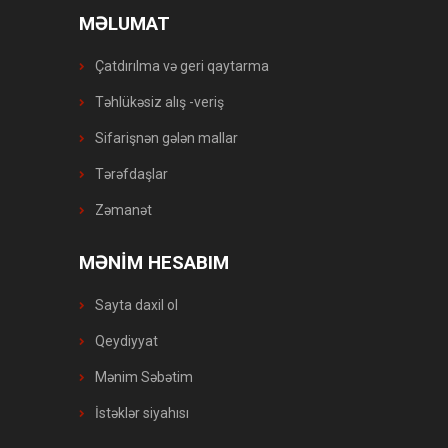
MƏLUMAT
Çatdırılma və geri qaytarma
Təhlükəsiz alış -veriş
Sifarişnən gələn mallar
Tərəfdaşlar
Zəmanət
MƏNİM HESABIM
Sayta daxil ol
Qeydiyyat
Mənim Səbətim
İstəklər siyahısı