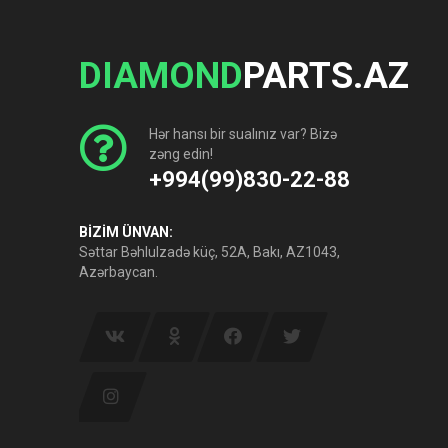
DIAMOND
PARTS.AZ
Hər hansı bir sualınız var? Bizə
zəng edin!
+994(99)830-22-88
BİZİM ÜNVAN:
Səttar Bəhlulzadə küç, 52A, Bakı, AZ1043,
Azərbaycan.