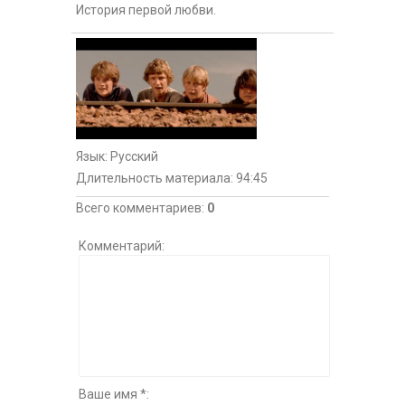
История первой любви.
Язык
: Русский
Длительность материала
: 94:45
Всего комментариев
:
0
Комментарий:
Ваше имя *: