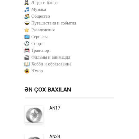
Люди и блоги
Музыка
Общество
Путешествия и события
Развлечения
Сериалы
Спорт
Транспорт
Фильмы и анимация
Хобби и образование
Юмор
ƏN ÇOX BAXILAN
AN17
AN34