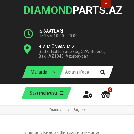
DIAMOND
PARTS.AZ
İŞ SAATLARI
Həftəiçi 10:00 - 20:00
BIZIM ÜNVANIMIZ:
Səttar Bəhlulzadə küç, 52A, Bülbulə,
Bakı, AZ1043, Azərbaycan
0
Sayt menyusu
Главная
Видео
Главная
»
Видео
»
Фильмы и анимация