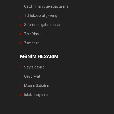
Çatdırılma və geri qaytarma
Təhlükəsiz alış -veriş
Sifarişnən gələn mallar
Tərəfdaşlar
Zəmanət
MƏNİM HESABIM
Sayta daxil ol
Qeydiyyat
Mənim Səbətim
İstəklər siyahısı