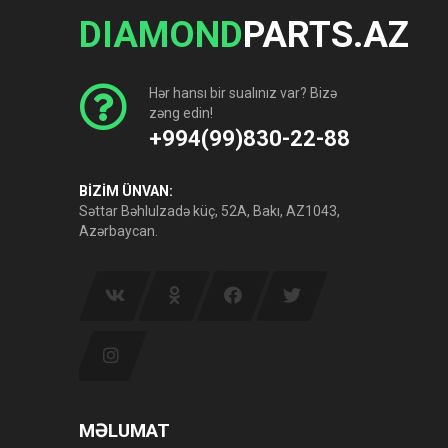
DIAMOND
PARTS.AZ
Hər hansı bir sualınız var? Bizə
zəng edin!
+994(99)830-22-88
BİZİM ÜNVAN:
Səttar Bəhlulzadə küç, 52A, Bakı, AZ1043,
Azərbaycan.
MƏLUMAT