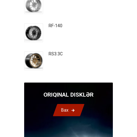
RF-140
RS3.3C
ORIQINAL DISKLƏR
Bax