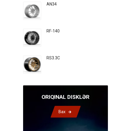
AN34
RF-140
RS3.3C
ORIQINAL DISKLƏR
Bax