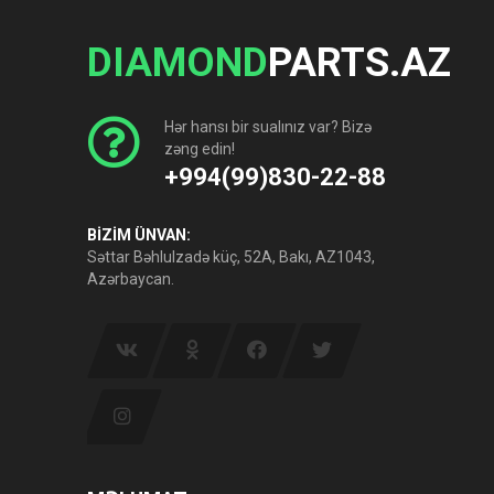
DIAMOND
PARTS.AZ
Hər hansı bir sualınız var? Bizə
zəng edin!
+994(99)830-22-88
BİZİM ÜNVAN:
Səttar Bəhlulzadə küç, 52A, Bakı, AZ1043,
Azərbaycan.