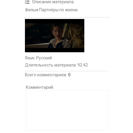
Описание материала
:
Фильм Партнёры по жизни.
Язык
: Русский
Длительность материала
: 92:42
Всего комментариев
:
0
Комментарий: