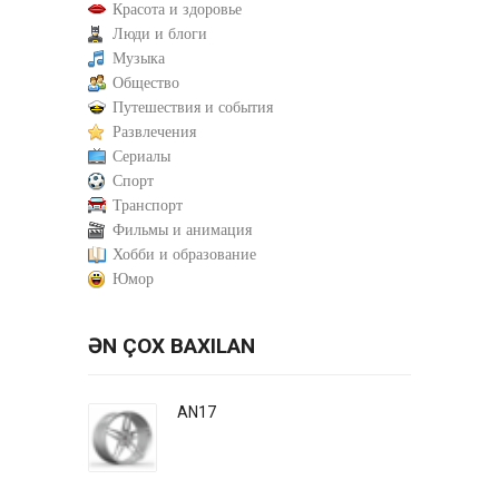
Красота и здоровье
Люди и блоги
Музыка
Общество
Путешествия и события
Развлечения
Сериалы
Спорт
Транспорт
Фильмы и анимация
Хобби и образование
Юмор
ƏN ÇOX BAXILAN
AN17