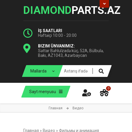
DIAMOND
PARTS.AZ
İŞ SAATLARI
Həftəiçi 10:00 - 20:00
BIZIM ÜNVANIMIZ:
Səttar Bəhlulzadə küç, 52A, Bülbulə,
Bakı, AZ1043, Azərbaycan
0
Sayt menyusu
Главная
Видео
Главная
»
Видео
»
Фильмы и анимация