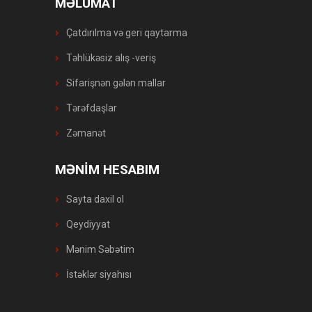
MƏLUMAT
Çatdırılma və geri qaytarma
Təhlükəsiz alış -veriş
Sifarişnən gələn mallar
Tərəfdaşlar
Zəmanət
MƏNİM HESABIM
Sayta daxil ol
Qeydiyyat
Mənim Səbətim
İstəklər siyahısı