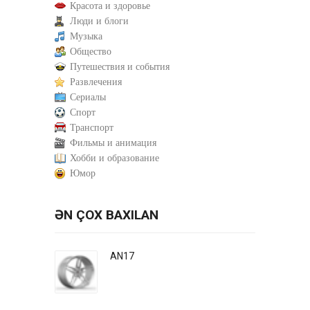
Красота и здоровье
Люди и блоги
Музыка
Общество
Путешествия и события
Развлечения
Сериалы
Спорт
Транспорт
Фильмы и анимация
Хобби и образование
Юмор
ƏN ÇOX BAXILAN
AN17