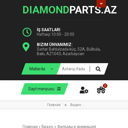
DIAMOND
PARTS.AZ
İŞ SAATLARI
Həftəiçi 10:00 - 20:00
BIZIM ÜNVANIMIZ:
Səttar Bəhlulzadə küç, 52A, Bülbulə,
Bakı, AZ1043, Azərbaycan
0
Sayt menyusu
Главная
Видео
Главная
»
Видео
»
Фильмы и анимация