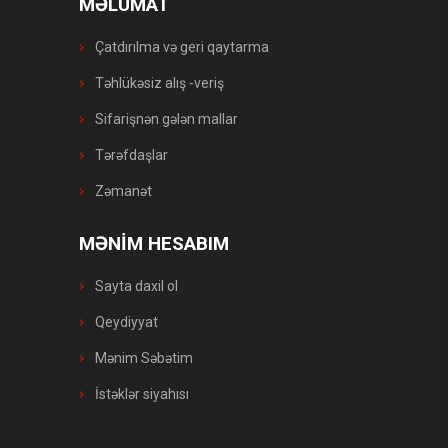
MƏLUMAT
Çatdırılma və geri qaytarma
Təhlükəsiz alış -veriş
Sifarişnən gələn mallar
Tərəfdaşlar
Zəmanət
MƏNİM HESABIM
Sayta daxil ol
Qeydiyyat
Mənim Səbətim
İstəklər siyahısı