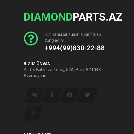
DIAMOND
PARTS.AZ
Hər hansı bir sualınız var? Bizə
zəng edin!
+994(99)830-22-88
BİZİM ÜNVAN:
Səttar Bəhlulzadə küç, 52A, Bakı, AZ1043,
Azərbaycan.