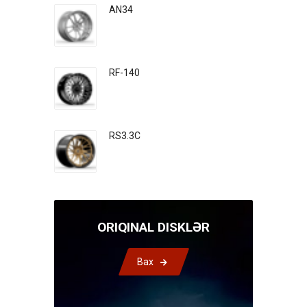
AN34
RF-140
RS3.3C
ORIQINAL DISKLƏR
Bax