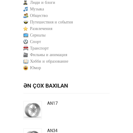
Люди и блоги
Музыка
Общество
Путешествия и события
Развлечения
Сериалы
Спорт
Транспорт
Фильмы и анимация
Хобби и образование
Юмор
ƏN ÇOX BAXILAN
AN17
AN34