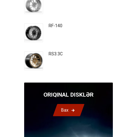
RF-140
RS3.3C
ORIQINAL DISKLƏR
Bax