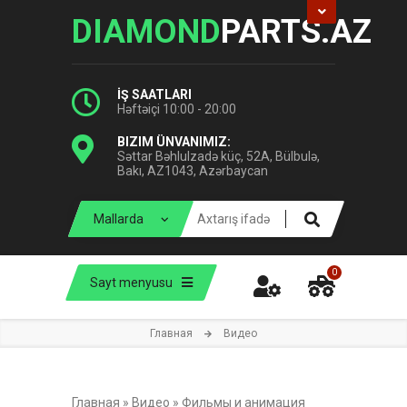
DIAMOND
PARTS.AZ
İŞ SAATLARI
Həftəiçi 10:00 - 20:00
BIZIM ÜNVANIMIZ:
Səttar Bəhlulzadə küç, 52A, Bülbulə,
Bakı, AZ1043, Azərbaycan
0
Sayt menyusu
Главная
Видео
Главная
»
Видео
»
Фильмы и анимация