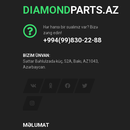
DIAMOND
PARTS.AZ
Hər hansı bir sualınız var? Bizə
zəng edin!
+994(99)830-22-88
BİZİM ÜNVAN:
Səttar Bəhlulzadə küç, 52A, Bakı, AZ1043,
Azərbaycan.
MƏLUMAT