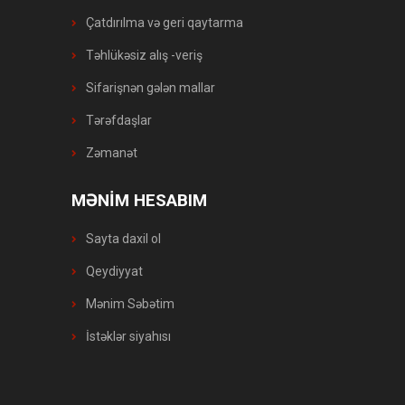
Çatdırılma və geri qaytarma
Təhlükəsiz alış -veriş
Sifarişnən gələn mallar
Tərəfdaşlar
Zəmanət
MƏNİM HESABIM
Sayta daxil ol
Qeydiyyat
Mənim Səbətim
İstəklər siyahısı