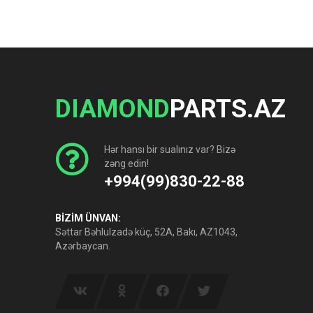
DIAMOND
PARTS.AZ
Hər hansı bir sualınız var? Bizə
zəng edin!
+994(99)830-22-88
BİZİM ÜNVAN:
Səttar Bəhlulzadə küç, 52A, Bakı, AZ1043,
Azərbaycan.