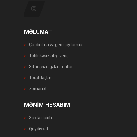
MƏLUMAT
Çatdırılma və geri qaytarma
Təhlükəsiz alış -veriş
Sifarişnən gələn mallar
Tərəfdaşlar
Zəmanət
MƏNİM HESABIM
Sayta daxil ol
Qeydiyyat