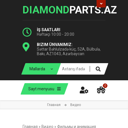
DIAMOND
PARTS.AZ
İŞ SAATLARI
Həftəiçi 10:00 - 20:00
BIZIM ÜNVANIMIZ:
Səttar Bəhlulzadə küç, 52A, Bülbulə,
Bakı, AZ1043, Azərbaycan
0
Sayt menyusu
Главная
Видео
Главная
»
Видео
»
Фильмы и анимация