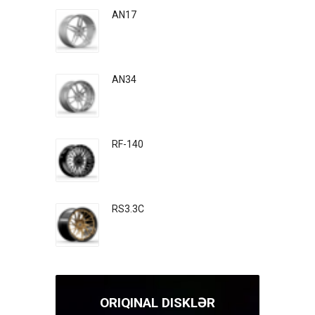
AN17
AN34
RF-140
RS3.3C
ORIQINAL DISKLƏR