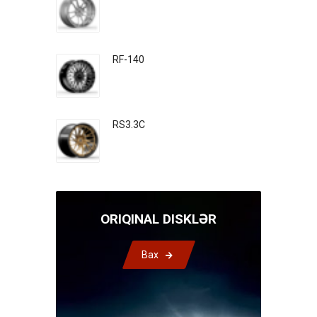
RF-140
RS3.3C
ORIQINAL DISKLƏR
Bax