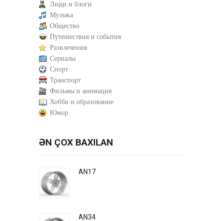
Люди и блоги
Музыка
Общество
Путешествия и события
Развлечения
Сериалы
Спорт
Транспорт
Фильмы и анимация
Хобби и образование
Юмор
ƏN ÇOX BAXILAN
AN17
AN34