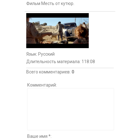
Фильм Месть от кутюр.
Язык
: Русский
Длительность материала
: 118:08
Всего комментариев
:
0
Комментарий:
Ваше имя *: