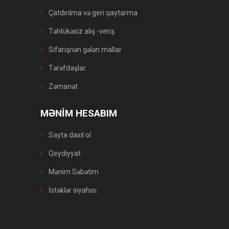
Çatdırılma və geri qaytarma
Təhlükəsiz alış -veriş
Sifarişnən gələn mallar
Tərəfdaşlar
Zəmanət
MƏNİM HESABIM
Sayta daxil ol
Qeydiyyat
Mənim Səbətim
İstəklər siyahısı