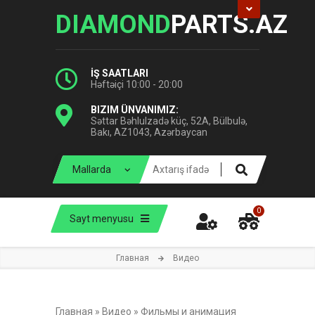
DIAMOND
PARTS.AZ
İŞ SAATLARI
Həftəiçi 10:00 - 20:00
BIZIM ÜNVANIMIZ:
Səttar Bəhlulzadə küç, 52A, Bülbulə,
Bakı, AZ1043, Azərbaycan
0
Sayt menyusu
Главная
Видео
Главная
»
Видео
»
Фильмы и анимация