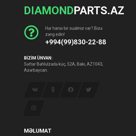
DIAMOND
PARTS.AZ
Hər hansı bir sualınız var? Bizə
zəng edin!
+994(99)830-22-88
BİZİM ÜNVAN:
Səttar Bəhlulzadə küç, 52A, Bakı, AZ1043,
Azərbaycan.
MƏLUMAT