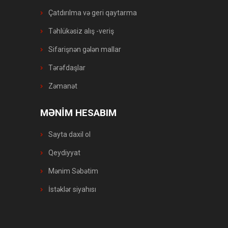
Çatdırılma və geri qaytarma
Təhlükəsiz alış -veriş
Sifarişnən gələn mallar
Tərəfdaşlar
Zəmanət
MƏNİM HESABIM
Sayta daxil ol
Qeydiyyat
Mənim Səbətim
İstəklər siyahısı