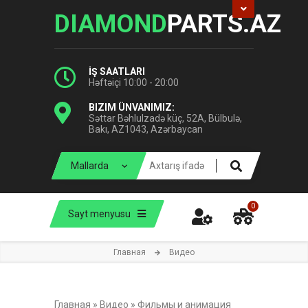
DIAMOND
PARTS.AZ
İŞ SAATLARI
Həftəiçi 10:00 - 20:00
BIZIM ÜNVANIMIZ:
Səttar Bəhlulzadə küç, 52A, Bülbulə,
Bakı, AZ1043, Azərbaycan
0
Sayt menyusu
Главная
Видео
Главная
»
Видео
»
Фильмы и анимация