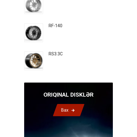
RF-140
RS3.3C
ORIQINAL DISKLƏR
Bax