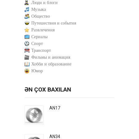
Люди и блоги
Музыка
Общество
Путешествия и события
Развлечения
Сериалы
Спорт
Транспорт
Фильмы и анимация
Хобби и образование
Юмор
ƏN ÇOX BAXILAN
AN17
AN34