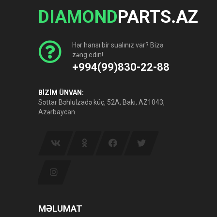
DIAMOND
PARTS.AZ
Hər hansı bir sualınız var? Bizə
zəng edin!
+994(99)830-22-88
BİZİM ÜNVAN:
Səttar Bəhlulzadə küç, 52A, Bakı, AZ1043,
Azərbaycan.
MƏLUMAT