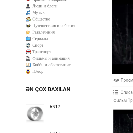
Люди и блоги
Музыка
Общество
Путешествия и события
Развлечения
Сериалы
Спорт
Транспорт
Фильмы и анимация
Хобби и образование
Юмор
Прос
ƏN ÇOX BAXILAN
Описа
Фильм Пр
AN17