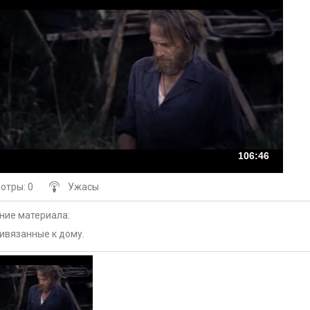
106:46
мотры
: 0
Ужасы
ние материала
:
ивязанные к дому.