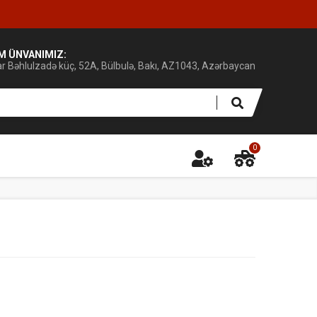
IM ÜNVANIMIZ:
ar Bəhlulzadə küç, 52A, Bülbulə, Bakı, AZ1043, Azərbaycan
0