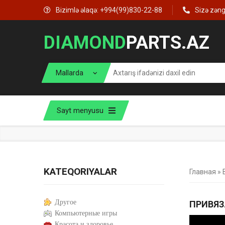
Bizimlə əlaqə: +994(99)830-22-88
Sizə zən
DIAMOND
PARTS.AZ
Sayt menyusu
KATEQORIYALAR
Главная
»
Другое
ПРИВЯЗ
Компьютерные игры
Красота и здоровье