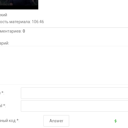
ский
ость материала
: 106:46
мментариев
:
0
арий:
 *:
l *:
ный код *: