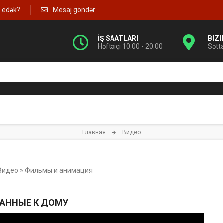
g edək?
Mesaj göndər
İŞ SAATLARI
BIZ
Həftəiçi 10:00 - 20:00
Sətt
Главная
Видео
Видео
»
Фильмы и анимация
АННЫЕ К ДОМУ