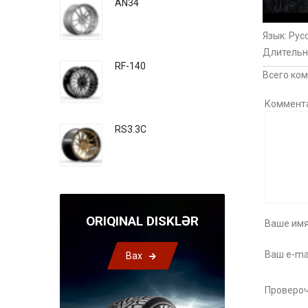
AN34
Язык
: Рус
Длительн
RF-140
Всего ко
Коммент
RS3.3C
ORIQINAL DISKLƏR
Ваше имя
Ваш e-mai
Bax
Провероч