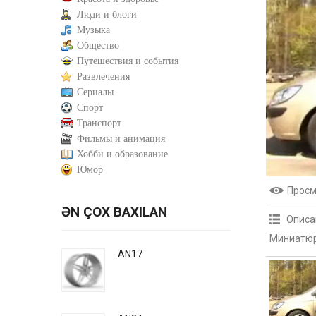
Люди и блоги
Музыка
Общество
Путешествия и события
Развлечения
Сериалы
Спорт
Транспорт
Фильмы и анимация
Хобби и образование
Юмор
Прос
ƏN ÇOX BAXILAN
Описа
Миниатюр
AN17