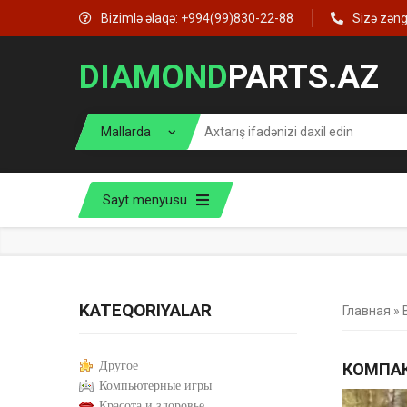
Bizimlə əlaqə: +994(99)830-22-88
Sizə zən
DIAMOND
PARTS.AZ
Sayt menyusu
KATEQORIYALAR
Главная
»
Другое
КОМПАК
Компьютерные игры
Красота и здоровье