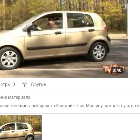
3:40
мотры
: 0
Другое
ние материала
:
ные женщины выбирают «Хюндай Гетс». Машину компактную, но в