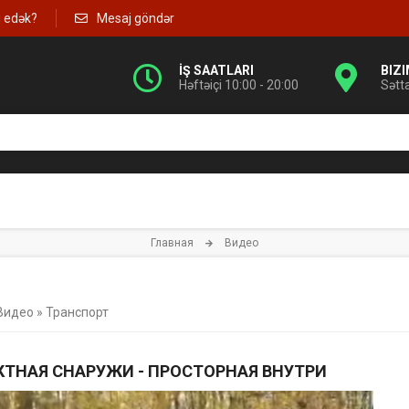
g edək?
Mesaj göndər
İŞ SAATLARI
BIZ
Həftəiçi 10:00 - 20:00
Sətt
Главная
Видео
Видео
»
Транспорт
ТНАЯ СНАРУЖИ - ПРОСТОРНАЯ ВНУТРИ