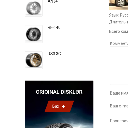
AN34
Язык
: Рус
Длительн
RF-140
Всего ко
Коммент
RS3.3C
ORIQINAL DISKLƏR
Ваше имя
Ваш e-mai
Bax
Провероч