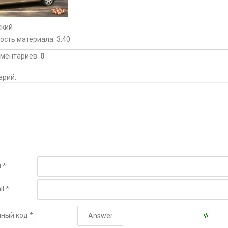
ский
ость материала
: 3:40
мментариев
:
0
арий:
 *:
l *:
ный код *: