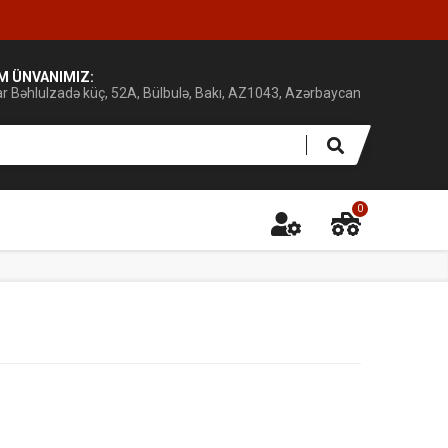
IM ÜNVANIMIZ:
ar Bəhlulzadə küç, 52A, Bülbulə, Bakı, AZ1043, Azərbaycan
0