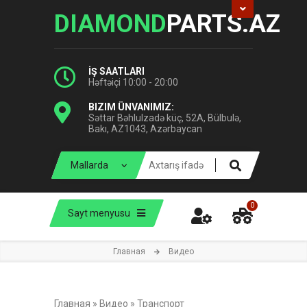
DIAMOND
PARTS.AZ
İŞ SAATLARI
Həftəiçi 10:00 - 20:00
BIZIM ÜNVANIMIZ:
Səttar Bəhlulzadə küç, 52A, Bülbulə,
Bakı, AZ1043, Azərbaycan
0
Sayt menyusu
Главная
Видео
Главная
»
Видео
»
Транспорт