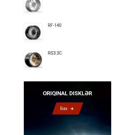
RF-140
RS3.3C
ORIQINAL DISKLƏR
Bax