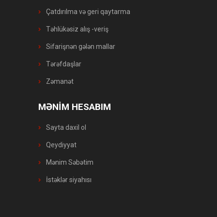
Çatdırılma və geri qaytarma
Təhlükəsiz alış -veriş
Sifarişnən gələn mallar
Tərəfdaşlar
Zəmanət
MƏNİM HESABIM
Sayta daxil ol
Qeydiyyat
Mənim Səbətim
İstəklər siyahısı