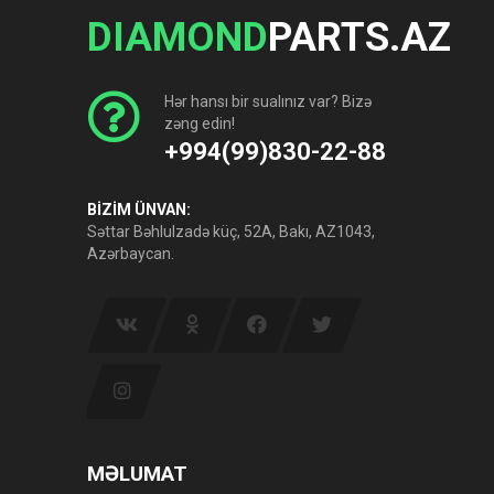
DIAMOND
PARTS.AZ
Hər hansı bir sualınız var? Bizə
zəng edin!
+994(99)830-22-88
BİZİM ÜNVAN:
Səttar Bəhlulzadə küç, 52A, Bakı, AZ1043,
Azərbaycan.
MƏLUMAT