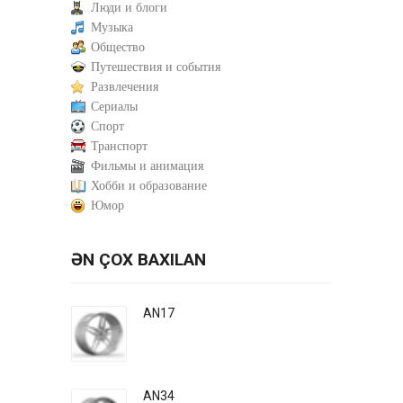
Люди и блоги
Музыка
Общество
Путешествия и события
Развлечения
Сериалы
Спорт
Транспорт
Фильмы и анимация
Хобби и образование
Юмор
ƏN ÇOX BAXILAN
AN17
AN34