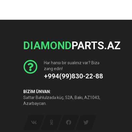
DIAMOND
PARTS.AZ
Hər hansı bir sualınız var? Bizə
zəng edin!
+994(99)830-22-88
BİZİM ÜNVAN:
Səttar Bəhlulzadə küç, 52A, Bakı, AZ1043,
Azərbaycan.