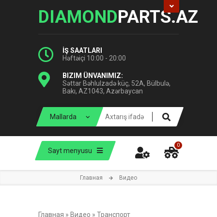
DIAMOND
PARTS.AZ
İŞ SAATLARI
Həftəiçi 10:00 - 20:00
BIZIM ÜNVANIMIZ:
Səttar Bəhlulzadə küç, 52A, Bülbulə,
Bakı, AZ1043, Azərbaycan
0
Sayt menyusu
Главная
Видео
Главная
»
Видео
»
Транспорт