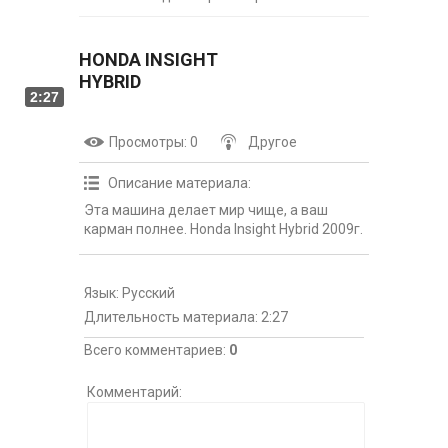
HONDA INSIGHT
HYBRID
2:27
Просмотры
: 0
Другое
Описание материала
:
Эта машина делает мир чище, а ваш
карман полнее. Honda Insight Hybrid 2009г.
Язык
: Русский
Длительность материала
: 2:27
Всего комментариев
:
0
Комментарий: