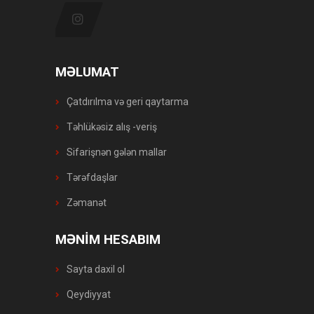
MƏLUMAT
Çatdırılma və geri qaytarma
Təhlükəsiz alış -veriş
Sifarişnən gələn mallar
Tərəfdaşlar
Zəmanət
MƏNİM HESABIM
Sayta daxil ol
Qeydiyyat