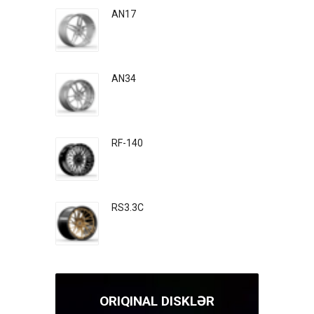
AN17
AN34
RF-140
RS3.3C
ORIQINAL DISKLƏR