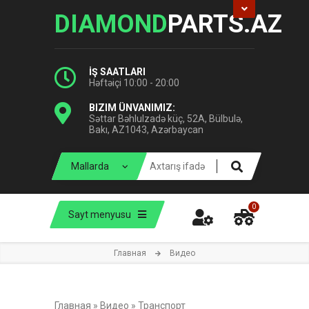
DIAMOND
PARTS.AZ
İŞ SAATLARI
Həftəiçi 10:00 - 20:00
BIZIM ÜNVANIMIZ:
Səttar Bəhlulzadə küç, 52A, Bülbulə,
Bakı, AZ1043, Azərbaycan
0
Sayt menyusu
Главная
Видео
Главная
»
Видео
»
Транспорт