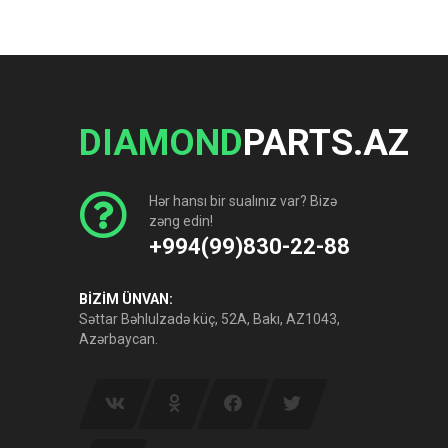
DIAMOND
PARTS.AZ
Hər hansı bir sualınız var? Bizə
zəng edin!
+994(99)830-22-88
BİZİM ÜNVAN:
Səttar Bəhlulzadə küç, 52A, Bakı, AZ1043,
Azərbaycan.