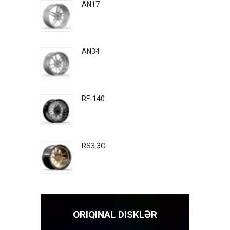
AN17
AN34
RF-140
RS3.3C
ORIQINAL DISKLƏR