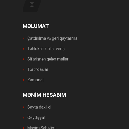
MƏLUMAT
Çatdırılma və geri qaytarma
Təhlükəsiz alış -veriş
Sifarişnən gələn mallar
Tərəfdaşlar
Zəmanət
MƏNİM HESABIM
Sayta daxil ol
Qeydiyyat
Mənim Səbətim