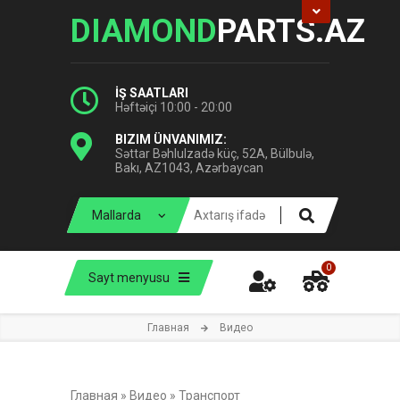
DIAMOND
PARTS.AZ
İŞ SAATLARI
Həftəiçi 10:00 - 20:00
BIZIM ÜNVANIMIZ:
Səttar Bəhlulzadə küç, 52A, Bülbulə,
Bakı, AZ1043, Azərbaycan
0
Sayt menyusu
Главная
Видео
Главная
»
Видео
»
Транспорт