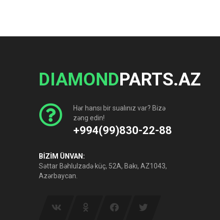
DIAMOND
PARTS.AZ
Hər hansı bir sualınız var? Bizə
zəng edin!
+994(99)830-22-88
BİZİM ÜNVAN:
Səttar Bəhlulzadə küç, 52A, Bakı, AZ1043,
Azərbaycan.