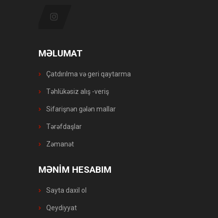
MƏLUMAT
Çatdırılma və geri qaytarma
Təhlükəsiz alış -veriş
Sifarişnən gələn mallar
Tərəfdaşlar
Zəmanət
MƏNİM HESABIM
Sayta daxil ol
Qeydiyyat