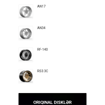
AN17
AN34
RF-140
RS3.3C
ORIQINAL DISKLƏR