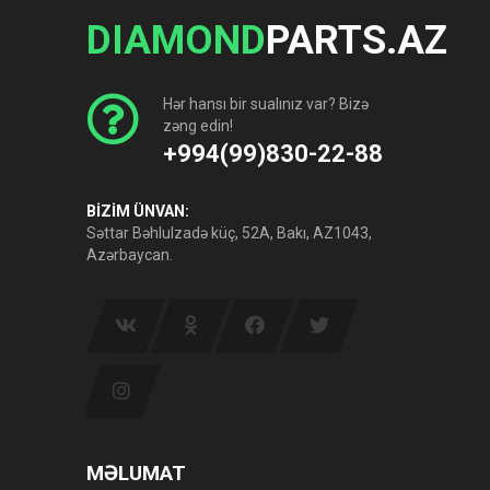
DIAMOND
PARTS.AZ
Hər hansı bir sualınız var? Bizə
zəng edin!
+994(99)830-22-88
BİZİM ÜNVAN:
Səttar Bəhlulzadə küç, 52A, Bakı, AZ1043,
Azərbaycan.
MƏLUMAT