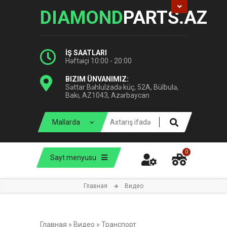
DIAMOND
PARTS.AZ
İŞ SAATLARI
Həftəiçi 10:00 - 20:00
BIZIM ÜNVANIMIZ:
Səttar Bəhlulzadə küç, 52A, Bülbulə,
Bakı, AZ1043, Azərbaycan
0
Sayt menyusu
Главная
Видео
Главная
»
Видео
»
Транспорт