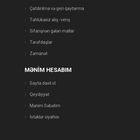
Çatdırılma və geri qaytarma
Təhlükəsiz alış -veriş
Sifarişnən gələn mallar
Tərəfdaşlar
Zəmanət
MƏNİM HESABIM
Sayta daxil ol
Qeydiyyat
Mənim Səbətim
İstəklər siyahısı