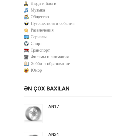
Люди и блоги
Музыка
Общество
Путешествия и события
Развлечения
Сериалы
Спорт
Транспорт
Фильмы и анимация
Хобби и образование
Юмор
ƏN ÇOX BAXILAN
AN17
AN34