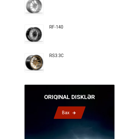
RF-140
RS3.3C
ORIQINAL DISKLƏR
Bax