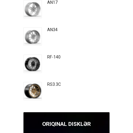
AN17
AN34
RF-140
RS3.3C
ORIQINAL DISKLƏR