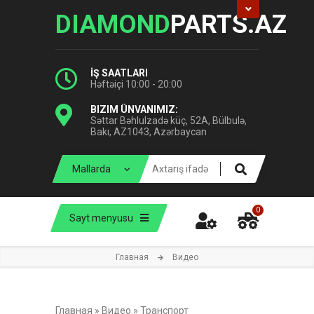
DIAMOND
PARTS.AZ
İŞ SAATLARI
Həftəiçi 10:00 - 20:00
BIZIM ÜNVANIMIZ:
Səttar Bəhlulzadə küç, 52A, Bülbulə,
Bakı, AZ1043, Azərbaycan
0
Sayt menyusu
Главная
Видео
Главная
»
Видео
»
Транспорт