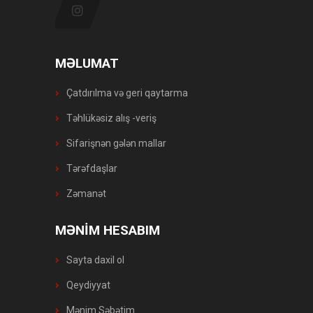
MƏLUMAT
Çatdırılma və geri qaytarma
Təhlükəsiz alış -veriş
Sifarişnən gələn mallar
Tərəfdaşlar
Zəmanət
MƏNİM HESABIM
Sayta daxil ol
Qeydiyyat
Mənim Səbətim