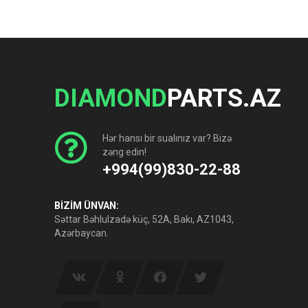
DIAMOND
PARTS.AZ
Hər hansı bir sualınız var? Bizə
zəng edin!
+994(99)830-22-88
BİZİM ÜNVAN:
Səttar Bəhlulzadə küç, 52A, Bakı, AZ1043,
Azərbaycan.