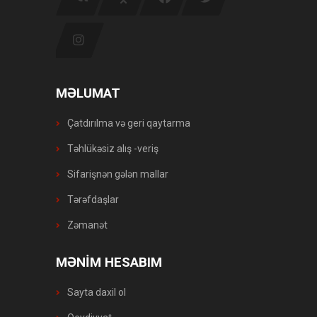
MƏLUMAT
Çatdırılma və geri qaytarma
Təhlükəsiz alış -veriş
Sifarişnən gələn mallar
Tərəfdaşlar
Zəmanət
MƏNİM HESABIM
Sayta daxil ol