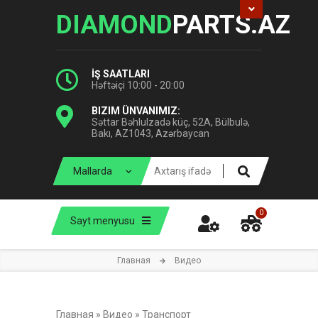
DIAMOND
PARTS.AZ
İŞ SAATLARI
Həftəiçi 10:00 - 20:00
BIZIM ÜNVANIMIZ:
Səttar Bəhlulzadə küç, 52A, Bülbulə,
Bakı, AZ1043, Azərbaycan
0
Sayt menyusu
Главная
Видео
Главная
»
Видео
»
Транспорт