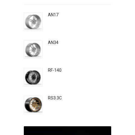
AN17
AN34
RF-140
RS3.3C