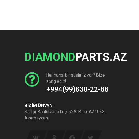
DIAMOND
PARTS.AZ
Hər hansı bir sualınız var? Bizə
zəng edin!
+994(99)830-22-88
BİZİM ÜNVAN:
Səttar Bəhlulzadə küç, 52A, Bakı, AZ1043,
Azərbaycan.