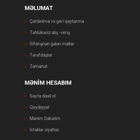
MƏLUMAT
Çatdırılma və geri qaytarma
Təhlükəsiz alış -veriş
Sifarişnən gələn mallar
Tərəfdaşlar
Zəmanət
MƏNİM HESABIM
Sayta daxil ol
Qeydiyyat
Mənim Səbətim
İstəklər siyahısı