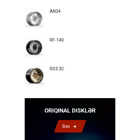
AN34
RF-140
RS3.3C
ORIQINAL DISKLƏR
Bax