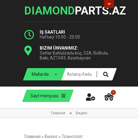
DIAMOND
PARTS.AZ
İŞ SAATLARI
Həftəiçi 10:00 - 20:00
BIZIM ÜNVANIMIZ:
Səttar Bəhlulzadə küç, 52A, Bülbulə,
Bakı, AZ1043, Azərbaycan
0
Sayt menyusu
Главная
Видео
Главная
»
Видео
»
Транспорт