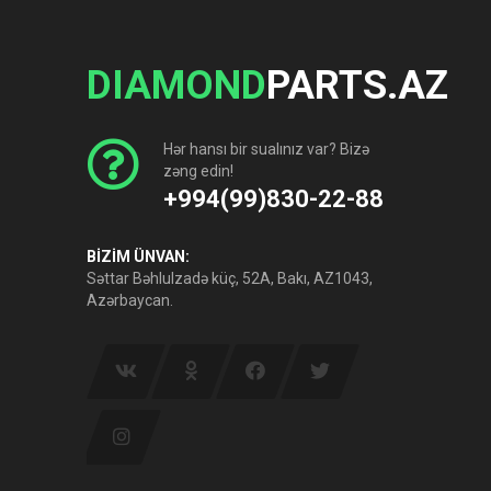
DIAMOND
PARTS.AZ
Hər hansı bir sualınız var? Bizə
zəng edin!
+994(99)830-22-88
BİZİM ÜNVAN:
Səttar Bəhlulzadə küç, 52A, Bakı, AZ1043,
Azərbaycan.