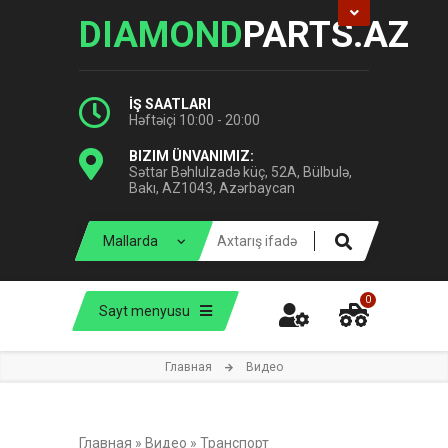
DIAMOND
PARTS.AZ
İŞ SAATLARI
Həftəiçi 10:00 - 20:00
BIZIM ÜNVANIMIZ:
Səttar Bəhlulzadə küç, 52A, Bülbulə,
Bakı, AZ1043, Azərbaycan
0
Sayt menyusu
Главная
Видео
Главная
»
Видео
»
Транспорт