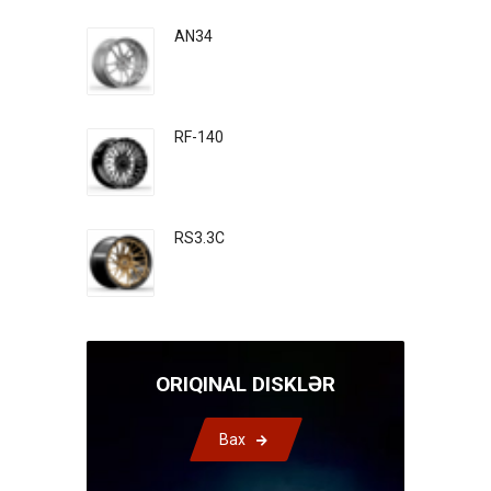
AN34
RF-140
RS3.3C
ORIQINAL DISKLƏR
Bax