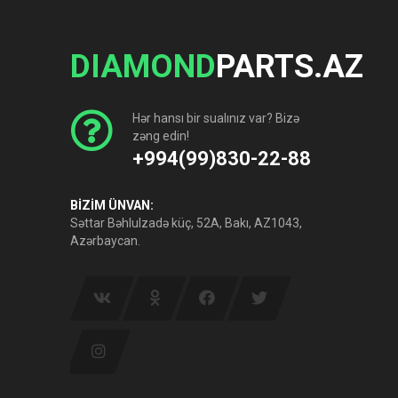
DIAMOND
PARTS.AZ
Hər hansı bir sualınız var? Bizə
zəng edin!
+994(99)830-22-88
BİZİM ÜNVAN:
Səttar Bəhlulzadə küç, 52A, Bakı, AZ1043,
Azərbaycan.