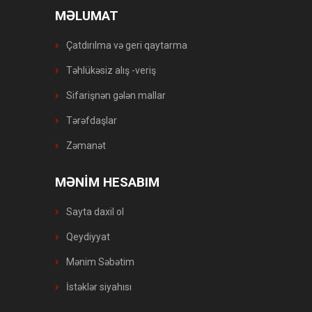
MƏLUMAT
Çatdırılma və geri qaytarma
Təhlükəsiz alış -veriş
Sifarişnən gələn mallar
Tərəfdaşlar
Zəmanət
MƏNİM HESABIM
Sayta daxil ol
Qeydiyyat
Mənim Səbətim
İstəklər siyahısı