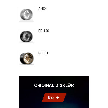
AN34
RF-140
RS3.3C
ORIQINAL DISKLƏR
Bax