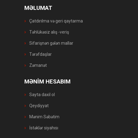
MƏLUMAT
Çatdırılma və geri qaytarma
Təhlükəsiz alış -veriş
Sifarişnən gələn mallar
Tərəfdaşlar
Zəmanət
MƏNİM HESABIM
Sayta daxil ol
Qeydiyyat
Mənim Səbətim
İstəklər siyahısı