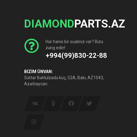
DIAMOND
PARTS.AZ
Hər hansı bir sualınız var? Bizə
zəng edin!
+994(99)830-22-88
BİZİM ÜNVAN:
Səttar Bəhlulzadə küç, 52A, Bakı, AZ1043,
Azərbaycan.