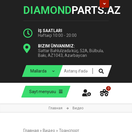
DIAMOND
PARTS.AZ
İŞ SAATLARI
Həftəiçi 10:00 - 20:00
BIZIM ÜNVANIMIZ:
Səttar Bəhlulzadə küç, 52A, Bülbulə,
Bakı, AZ1043, Azərbaycan
0
Sayt menyusu
Главная
Видео
Главная
»
Видео
»
Транспорт