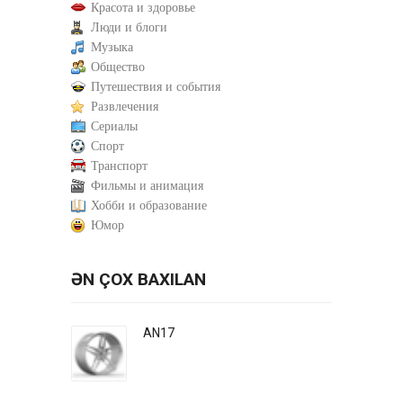
Красота и здоровье
Люди и блоги
Музыка
Общество
Путешествия и события
Развлечения
Сериалы
Спорт
Транспорт
Фильмы и анимация
Хобби и образование
Юмор
ƏN ÇOX BAXILAN
AN17