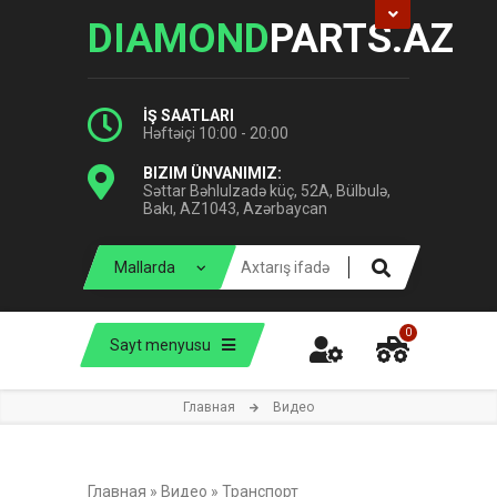
DIAMOND
PARTS.AZ
İŞ SAATLARI
Həftəiçi 10:00 - 20:00
BIZIM ÜNVANIMIZ:
Səttar Bəhlulzadə küç, 52A, Bülbulə,
Bakı, AZ1043, Azərbaycan
0
Sayt menyusu
Главная
Видео
Главная
»
Видео
»
Транспорт