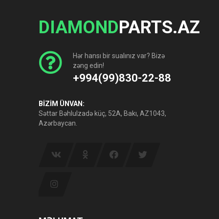
DIAMOND
PARTS.AZ
Hər hansı bir sualınız var? Bizə
zəng edin!
+994(99)830-22-88
BİZİM ÜNVAN:
Səttar Bəhlulzadə küç, 52A, Bakı, AZ1043,
Azərbaycan.