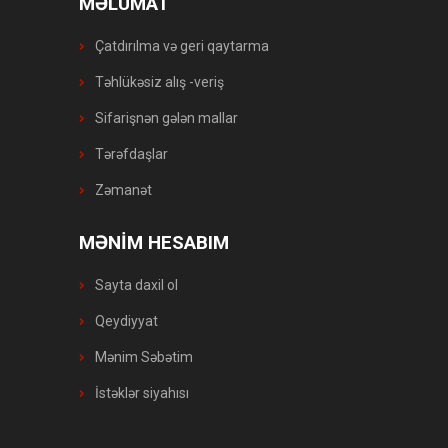
MƏLUMAT
Çatdırılma və geri qaytarma
Təhlükəsiz alış -veriş
Sifarişnən gələn mallar
Tərəfdaşlar
Zəmanət
MƏNİM HESABIM
Sayta daxil ol
Qeydiyyat
Mənim Səbətim
İstəklər siyahısı