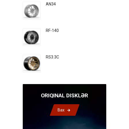
AN34
RF-140
RS3.3C
ORIQINAL DISKLƏR
Bax