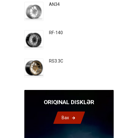
AN34
RF-140
RS3.3C
ORIQINAL DISKLƏR
Bax