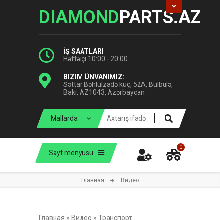
DIAMOND
PARTS.AZ
İŞ SAATLARI
Həftəiçi 10:00 - 20:00
BIZIM ÜNVANIMIZ:
Səttar Bəhlulzadə küç, 52A, Bülbulə,
Bakı, AZ1043, Azərbaycan
0
Sayt menyusu
Главная
Видео
Главная
»
Видео
»
Транспорт