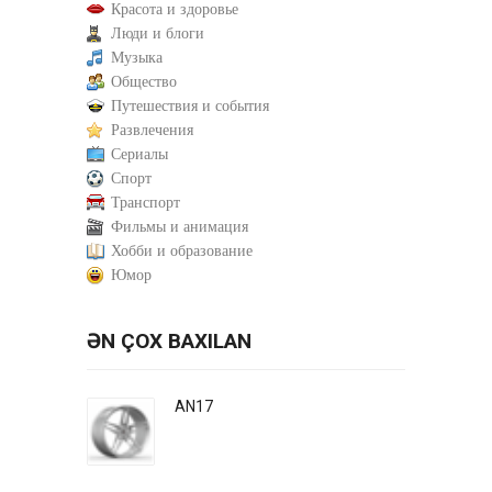
Красота и здоровье
Люди и блоги
Музыка
Общество
Путешествия и события
Развлечения
Сериалы
Спорт
Транспорт
Фильмы и анимация
Хобби и образование
Юмор
ƏN ÇOX BAXILAN
AN17