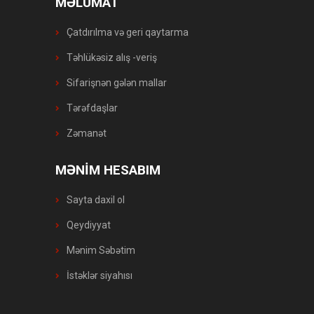
MƏLUMAT
Çatdırılma və geri qaytarma
Təhlükəsiz alış -veriş
Sifarişnən gələn mallar
Tərəfdaşlar
Zəmanət
MƏNİM HESABIM
Sayta daxil ol
Qeydiyyat
Mənim Səbətim
İstəklər siyahısı