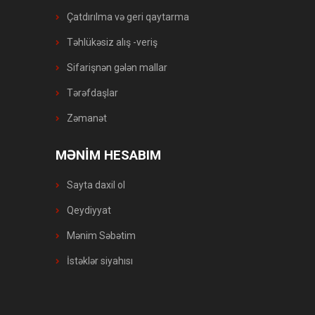
Çatdırılma və geri qaytarma
Təhlükəsiz alış -veriş
Sifarişnən gələn mallar
Tərəfdaşlar
Zəmanət
MƏNİM HESABIM
Sayta daxil ol
Qeydiyyat
Mənim Səbətim
İstəklər siyahısı