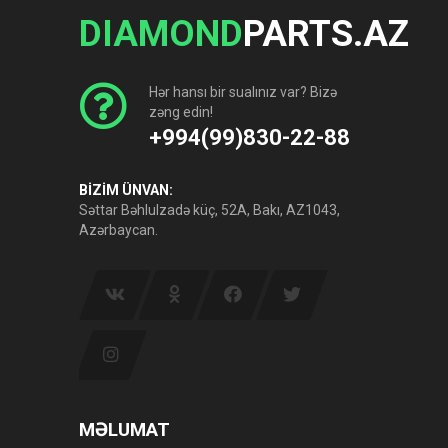
DIAMOND
PARTS.AZ
Hər hansı bir sualınız var? Bizə
zəng edin!
+994(99)830-22-88
BİZİM ÜNVAN:
Səttar Bəhlulzadə küç, 52A, Bakı, AZ1043,
Azərbaycan.
MƏLUMAT