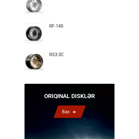
RF-140
RS3.3C
ORIQINAL DISKLƏR
Bax