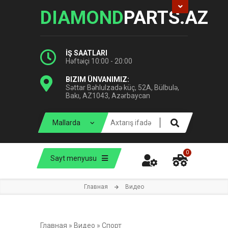
DIAMOND
PARTS.AZ
İŞ SAATLARI
Həftəiçi 10:00 - 20:00
BIZIM ÜNVANIMIZ:
Səttar Bəhlulzadə küç, 52A, Bülbulə,
Bakı, AZ1043, Azərbaycan
0
Sayt menyusu
Главная
Видео
Главная
»
Видео
»
Спорт