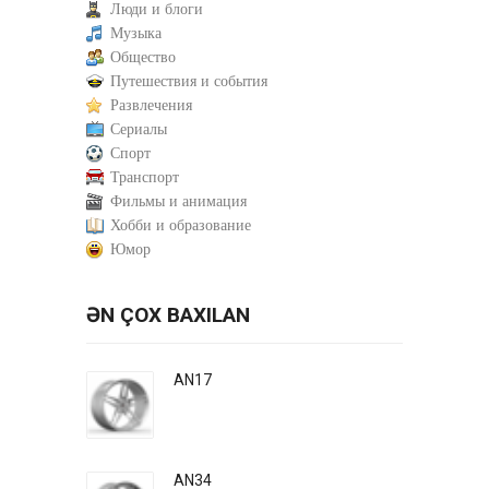
Люди и блоги
Музыка
Общество
Путешествия и события
Развлечения
Сериалы
Спорт
Транспорт
Фильмы и анимация
Хобби и образование
Юмор
ƏN ÇOX BAXILAN
AN17
AN34