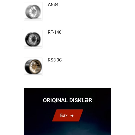
AN34
RF-140
RS3.3C
ORIQINAL DISKLƏR
Bax