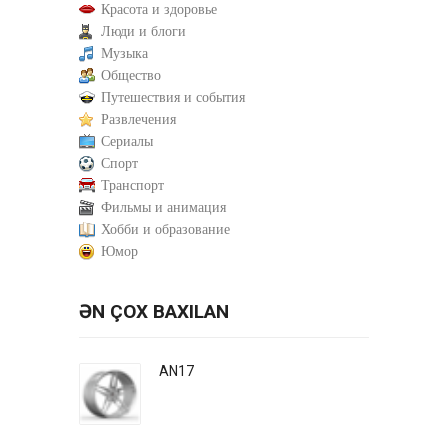
Красота и здоровье
Люди и блоги
Музыка
Общество
Путешествия и события
Развлечения
Сериалы
Спорт
Транспорт
Фильмы и анимация
Хобби и образование
Юмор
ƏN ÇOX BAXILAN
AN17