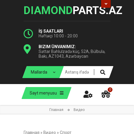
DIAMOND
PARTS.AZ
İŞ SAATLARI
Həftəiçi 10:00 - 20:00
BIZIM ÜNVANIMIZ:
Səttar Bəhlulzadə küç, 52A, Bülbulə,
Bakı, AZ1043, Azərbaycan
0
Sayt menyusu
Главная
Видео
Главная
»
Видео
»
Спорт