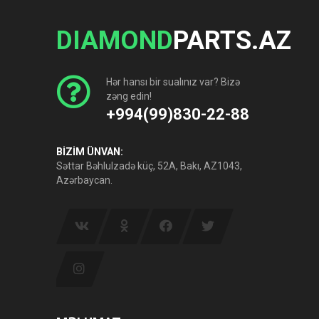
DIAMOND
PARTS.AZ
Hər hansı bir sualınız var? Bizə
zəng edin!
+994(99)830-22-88
BİZİM ÜNVAN:
Səttar Bəhlulzadə küç, 52A, Bakı, AZ1043,
Azərbaycan.