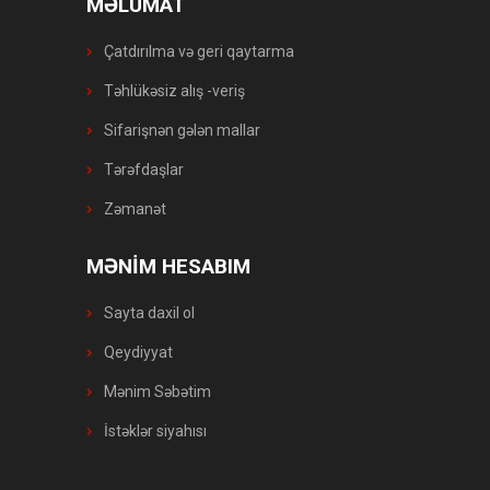
MƏLUMAT
Çatdırılma və geri qaytarma
Təhlükəsiz alış -veriş
Sifarişnən gələn mallar
Tərəfdaşlar
Zəmanət
MƏNİM HESABIM
Sayta daxil ol
Qeydiyyat
Mənim Səbətim
İstəklər siyahısı