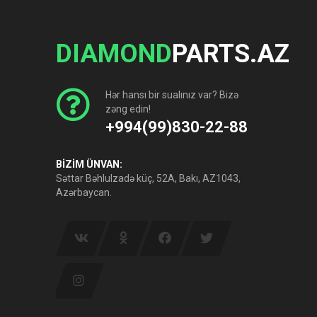
DIAMOND
PARTS.AZ
Hər hansı bir sualınız var? Bizə
zəng edin!
+994(99)830-22-88
BİZİM ÜNVAN:
Səttar Bəhlulzadə küç, 52A, Bakı, AZ1043,
Azərbaycan.