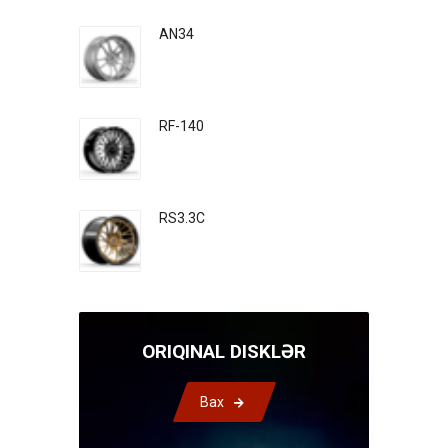
AN34
RF-140
RS3.3C
ORIQINAL DISKLƏR
Bax