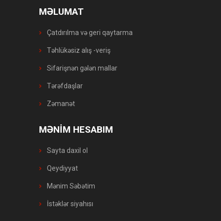
MƏLUMAT
Çatdırılma və geri qaytarma
Təhlükəsiz alış -veriş
Sifarişnən gələn mallar
Tərəfdaşlar
Zəmanət
MƏNİM HESABIM
Sayta daxil ol
Qeydiyyat
Mənim Səbətim
İstəklər siyahısı