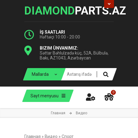
DIAMOND
PARTS.AZ
İŞ SAATLARI
Həftəiçi 10:00 - 20:00
BIZIM ÜNVANIMIZ:
Səttar Bəhlulzadə küç, 52A, Bülbulə,
Bakı, AZ1043, Azərbaycan
0
Sayt menyusu
Главная
Видео
Главная
»
Видео
»
Спорт