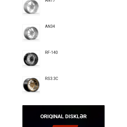
AN17
AN34
RF-140
RS3.3C
ORIQINAL DISKLƏR