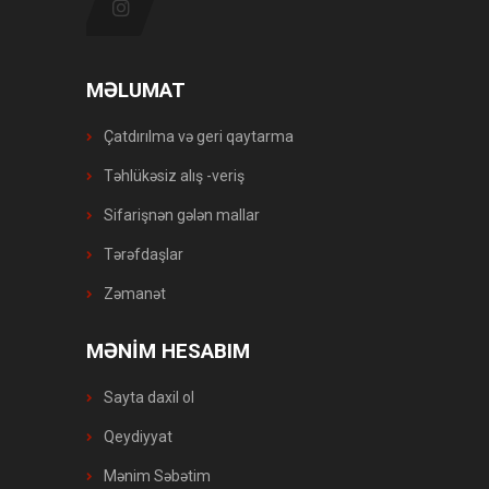
MƏLUMAT
Çatdırılma və geri qaytarma
Təhlükəsiz alış -veriş
Sifarişnən gələn mallar
Tərəfdaşlar
Zəmanət
MƏNİM HESABIM
Sayta daxil ol
Qeydiyyat
Mənim Səbətim