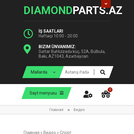
DIAMOND
PARTS.AZ
İŞ SAATLARI
Həftəiçi 10:00 - 20:00
BIZIM ÜNVANIMIZ:
Səttar Bəhlulzadə küç, 52A, Bülbulə,
Bakı, AZ1043, Azərbaycan
0
Sayt menyusu
Главная
Видео
Главная
»
Видео
»
Спорт