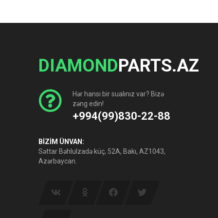
DIAMOND
PARTS.AZ
Hər hansı bir sualınız var? Bizə
zəng edin!
+994(99)830-22-88
BİZİM ÜNVAN:
Səttar Bəhlulzadə küç, 52A, Bakı, AZ1043,
Azərbaycan.