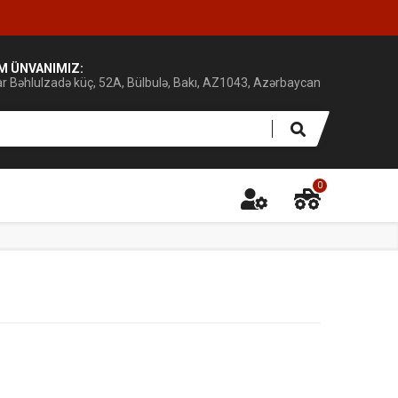
IM ÜNVANIMIZ:
ar Bəhlulzadə küç, 52A, Bülbulə, Bakı, AZ1043, Azərbaycan
0