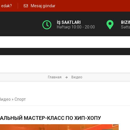
g edək?
Mesaj göndər
İŞ SAATLARI
BIZ
Həftəiçi 10:00 - 20:00
Sətt
Главная
Видео
Видео
»
Спорт
АЛЬНЫЙ МАСТЕР-КЛАСС ПО ХИП-ХОПУ