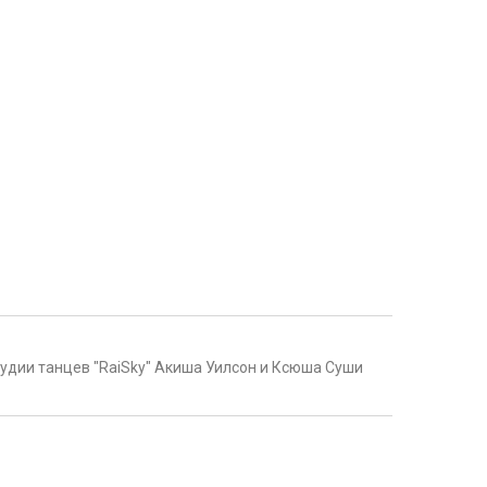
тудии танцев "RaiSky" Акиша Уилсон и Ксюша Суши