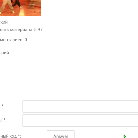
ский
ость материала
: 5:97
мментариев
:
0
арий:
 *:
l *:
ный код *: