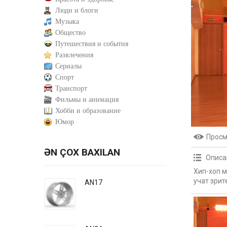
Люди и блоги
Музыка
Общество
Путешествия и события
Развлечения
Сериалы
Спорт
Транспорт
Фильмы и анимация
Хобби и образование
Юмор
Прос
ƏN ÇOX BAXILAN
Описа
Хип-хоп м
учат зрит
AN17