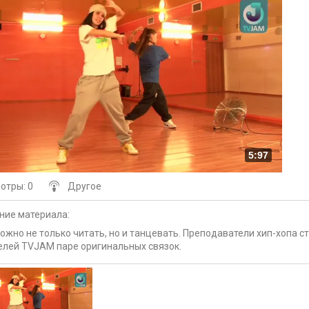
5:97
мотры
: 0
Другое
ние материала
:
ожно не только читать, но и танцевать. Преподаватели хип-хопа с
елей TVJAM паре оригинальных связок.