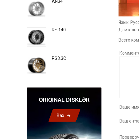
AN34
Язык
: Рус
Длительн
RF-140
Всего ко
Коммент
RS3.3C
ORIQINAL DISKLƏR
Ваше имя
Bax
Ваш e-mai
Провероч