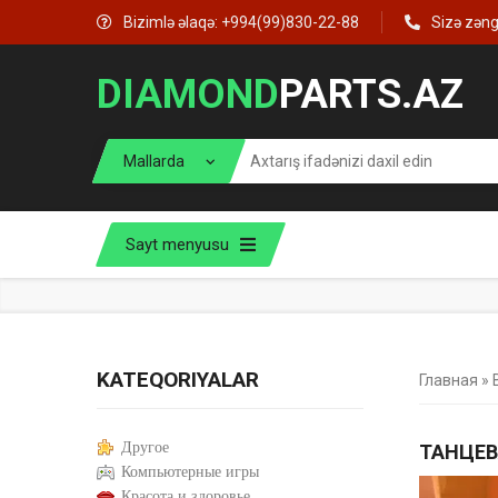
Bizimlə əlaqə: +994(99)830-22-88
Sizə zən
DIAMOND
PARTS.AZ
Sayt menyusu
KATEQORIYALAR
Главная
»
Другое
ТАНЦЕВ
Компьютерные игры
Красота и здоровье