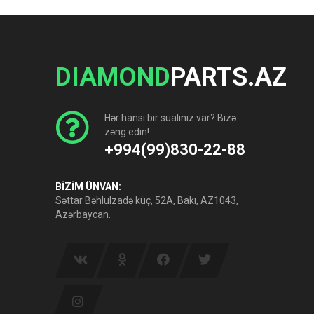
DIAMOND
PARTS.AZ
Hər hansı bir sualınız var? Bizə
zəng edin!
+994(99)830-22-88
BİZİM ÜNVAN:
Səttar Bəhlulzadə küç, 52A, Bakı, AZ1043,
Azərbaycan.