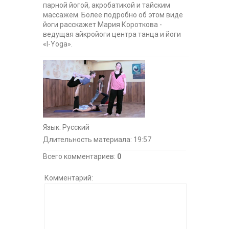
парной йогой, акробатикой и тайским
массажем. Более подробно об этом виде
йоги расскажет Мария Короткова -
ведущая айкройоги центра танца и йоги
«I-Yoga».
Язык
: Русский
Длительность материала
: 19:57
Всего комментариев
:
0
Комментарий: