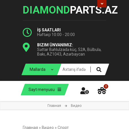
DIAMOND
PARTS.AZ
İŞ SAATLARI
Həftəiçi 10:00 - 20:00
BIZIM ÜNVANIMIZ:
Səttar Bəhlulzadə küç, 52A, Bülbulə,
Bakı, AZ1043, Azərbaycan
0
Sayt menyusu
Главная
Видео
Главная
»
Видео
»
Спорт