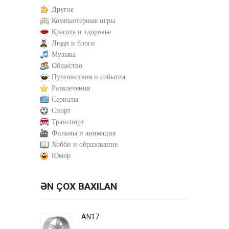
Другое
Компьютерные игры
Красота и здоровье
Люди и блоги
Музыка
Общество
Путешествия и события
Развлечения
Сериалы
Спорт
Транспорт
Фильмы и анимация
Хобби и образование
Юмор
ƏN ÇOX BAXILAN
AN17