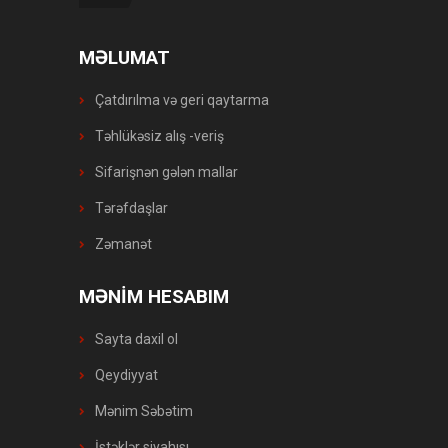
MƏLUMAT
Çatdırılma və geri qaytarma
Təhlükəsiz alış -veriş
Sifarişnən gələn mallar
Tərəfdaşlar
Zəmanət
MƏNİM HESABIM
Sayta daxil ol
Qeydiyyat
Mənim Səbətim
İstəklər siyahısı