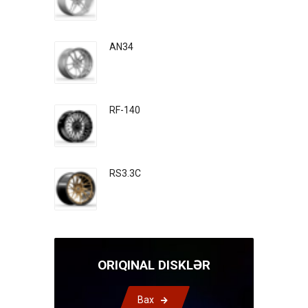
AN34
RF-140
RS3.3C
ORIQINAL DISKLƏR
Bax