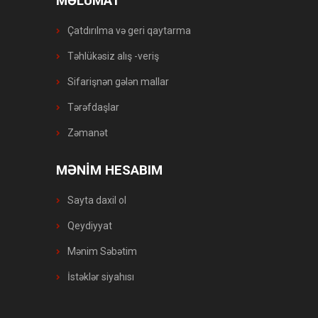
MƏLUMAT
Çatdırılma və geri qaytarma
Təhlükəsiz alış -veriş
Sifarişnən gələn mallar
Tərəfdaşlar
Zəmanət
MƏNİM HESABIM
Sayta daxil ol
Qeydiyyat
Mənim Səbətim
İstəklər siyahısı