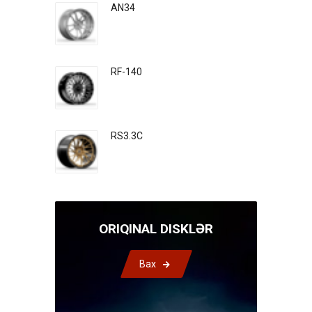
AN34
RF-140
RS3.3C
ORIQINAL DISKLƏR
Bax