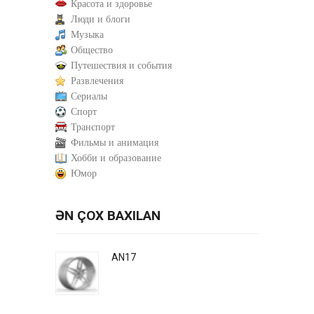
Красота и здоровье
Люди и блоги
Музыка
Общество
Путешествия и события
Развлечения
Сериалы
Спорт
Транспорт
Фильмы и анимация
Хобби и образование
Юмор
ƏN ÇOX BAXILAN
AN17