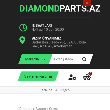
DIAMOND
PARTS.AZ
İŞ SAATLARI
Həftəiçi 10:00 - 20:00
BIZIM ÜNVANIMIZ:
Səttar Bəhlulzadə küç, 52A, Bülbulə,
Bakı, AZ1043, Azərbaycan
0
Sayt menyusu
Главная
Видео
Главная
»
Видео
»
Спорт