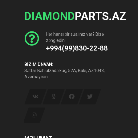
DIAMOND
PARTS.AZ
Hər hansı bir sualınız var? Bizə
zəng edin!
+994(99)830-22-88
BİZİM ÜNVAN:
Səttar Bəhlulzadə küç, 52A, Bakı, AZ1043,
Azərbaycan.