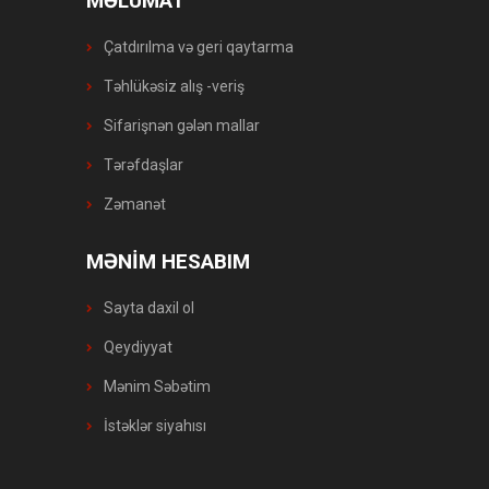
MƏLUMAT
Çatdırılma və geri qaytarma
Təhlükəsiz alış -veriş
Sifarişnən gələn mallar
Tərəfdaşlar
Zəmanət
MƏNİM HESABIM
Sayta daxil ol
Qeydiyyat
Mənim Səbətim
İstəklər siyahısı