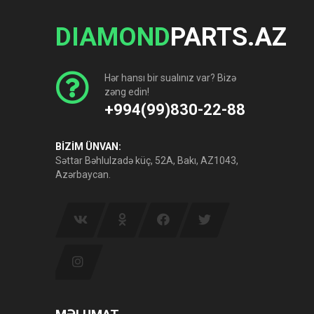
DIAMOND
PARTS.AZ
Hər hansı bir sualınız var? Bizə
zəng edin!
+994(99)830-22-88
BİZİM ÜNVAN:
Səttar Bəhlulzadə küç, 52A, Bakı, AZ1043,
Azərbaycan.