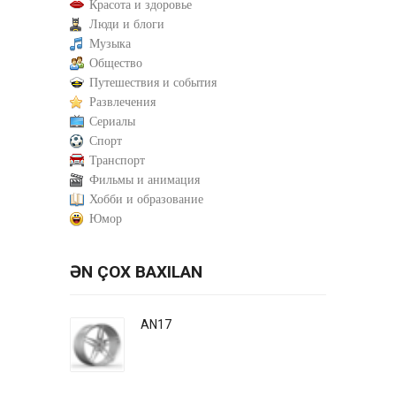
Красота и здоровье
Люди и блоги
Музыка
Общество
Путешествия и события
Развлечения
Сериалы
Спорт
Транспорт
Фильмы и анимация
Хобби и образование
Юмор
ƏN ÇOX BAXILAN
AN17