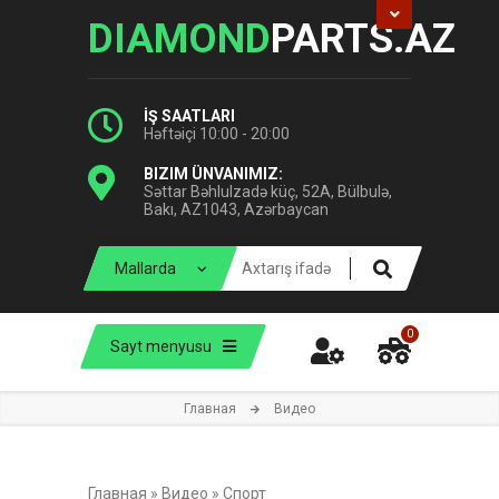
DIAMOND
PARTS.AZ
İŞ SAATLARI
Həftəiçi 10:00 - 20:00
BIZIM ÜNVANIMIZ:
Səttar Bəhlulzadə küç, 52A, Bülbulə,
Bakı, AZ1043, Azərbaycan
0
Sayt menyusu
Главная
Видео
Главная
»
Видео
»
Спорт