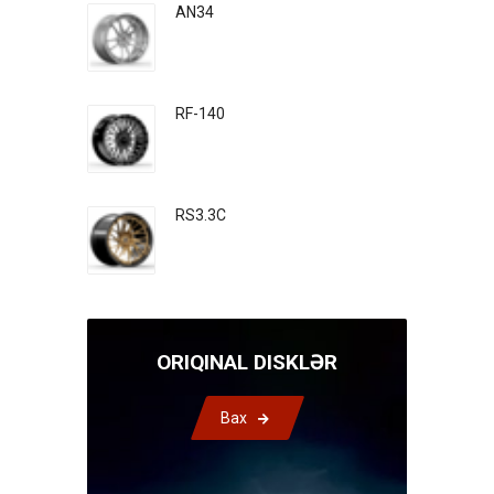
AN34
RF-140
RS3.3C
ORIQINAL DISKLƏR
Bax