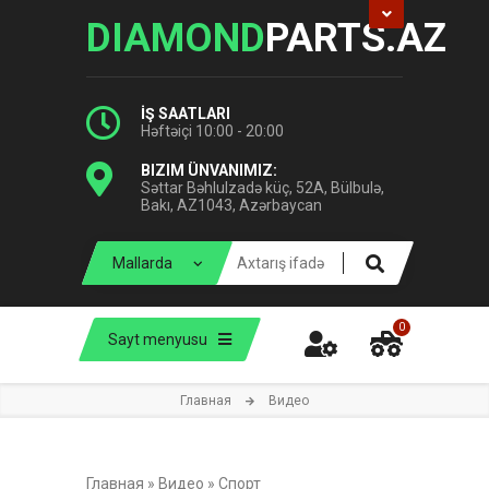
DIAMOND
PARTS.AZ
İŞ SAATLARI
Həftəiçi 10:00 - 20:00
BIZIM ÜNVANIMIZ:
Səttar Bəhlulzadə küç, 52A, Bülbulə,
Bakı, AZ1043, Azərbaycan
0
Sayt menyusu
Главная
Видео
Главная
»
Видео
»
Спорт