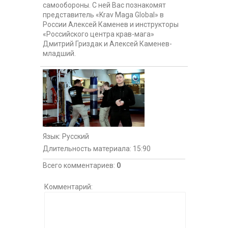
самообороны. С ней Вас познакомят
представитель «Krav Maga Global» в
России Алексей Каменев и инструкторы
«Российского центра крав-мага»
Дмитрий Гриздак и Алексей Каменев-
младший.
Язык
: Русский
Длительность материала
: 15:90
Всего комментариев
:
0
Комментарий: