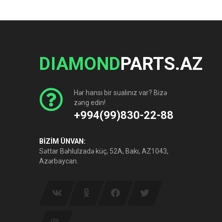
DIAMOND
PARTS.AZ
Hər hansı bir sualınız var? Bizə
zəng edin!
+994(99)830-22-88
BİZİM ÜNVAN:
Səttar Bəhlulzadə küç, 52A, Bakı, AZ1043,
Azərbaycan.