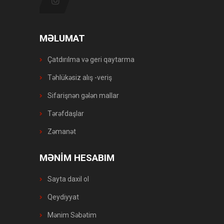
MƏLUMAT
Çatdırılma və geri qaytarma
Təhlükəsiz alış -veriş
Sifarişnən gələn mallar
Tərəfdaşlar
Zəmanət
MƏNİM HESABIM
Sayta daxil ol
Qeydiyyat
Mənim Səbətim