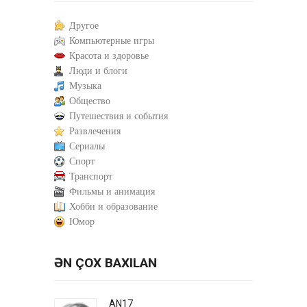
Другое
Компьютерные игры
Красота и здоровье
Люди и блоги
Музыка
Общество
Путешествия и события
Развлечения
Сериалы
Спорт
Транспорт
Фильмы и анимация
Хобби и образование
Юмор
ƏN ÇOX BAXILAN
AN17