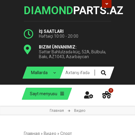
DIAMOND
PARTS.AZ
İŞ SAATLARI
Həftəiçi 10:00 - 20:00
BIZIM ÜNVANIMIZ:
Səttar Bəhlulzadə küç, 52A, Bülbulə,
Bakı, AZ1043, Azərbaycan
0
Sayt menyusu
Главная
Видео
Главная
»
Видео
»
Спорт