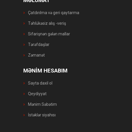
MƏLUMAT
Çatdırılma və geri qaytarma
Təhlükəsiz alış -veriş
Sifarişnən gələn mallar
Tərəfdaşlar
Zəmanət
MƏNİM HESABIM
Sayta daxil ol
Qeydiyyat
Mənim Səbətim
İstəklər siyahısı