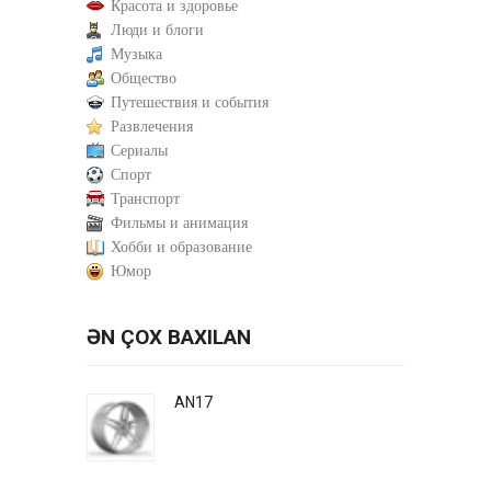
Красота и здоровье
Люди и блоги
Музыка
Общество
Путешествия и события
Развлечения
Сериалы
Спорт
Транспорт
Фильмы и анимация
Хобби и образование
Юмор
ƏN ÇOX BAXILAN
AN17