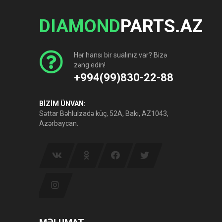
DIAMOND
PARTS.AZ
Hər hansı bir sualınız var? Bizə
zəng edin!
+994(99)830-22-88
BİZİM ÜNVAN:
Səttar Bəhlulzadə küç, 52A, Bakı, AZ1043,
Azərbaycan.