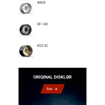
AN34
RF-140
RS3.3C
ORIQINAL DISKLƏR
Bax