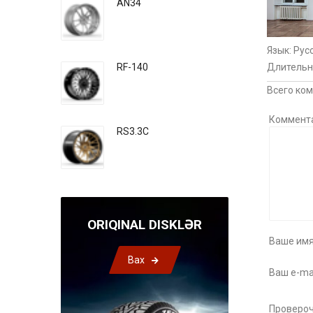
AN34
Язык
: Рус
Длительн
RF-140
Всего ко
Коммент
RS3.3C
ORIQINAL DISKLƏR
Ваше имя
Bax
Ваш e-mai
Провероч