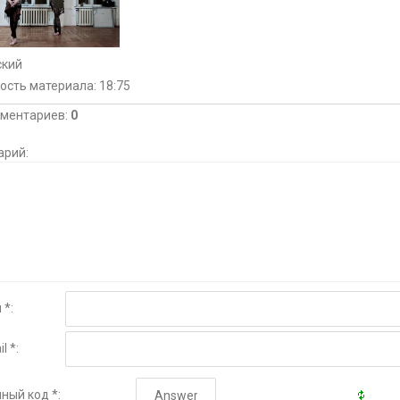
ский
ость материала
: 18:75
мментариев
:
0
арий:
 *:
l *:
ный код *: