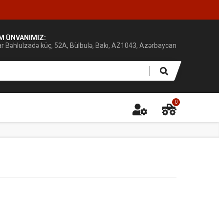
IM ÜNVANIMIZ:
ar Bəhlulzadə küç, 52A, Bülbulə, Bakı, AZ1043, Azərbaycan
0