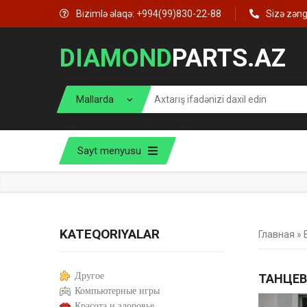
Bizimlə əlaqə: +994(99)830-22-88
Sizə zən
DIAMOND
PARTS.AZ
Sayt menyusu
KATEQORIYALAR
Главная
»
Другое
ТАНЦЕВ
Компьютерные игры
Красота и здоровье