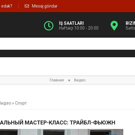
g edək?
Mesaj göndər
İŞ SAATLARI
BIZ
Həftəiçi 10:00 - 20:00
Sətt
Главная
Видео
Видео
»
Спорт
АЛЬНЫЙ МАСТЕР-КЛАСС: ТРАЙБЛ-ФЬЮЖН