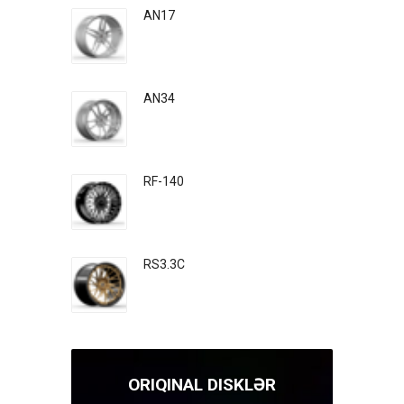
AN17
AN34
RF-140
RS3.3C
ORIQINAL DISKLƏR