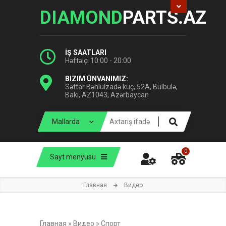
DIAMOND
PARTS.AZ
İŞ SAATLARI
Həftəiçi 10:00 - 20:00
BIZIM ÜNVANIMIZ:
Səttar Bəhlulzadə küç, 52A, Bülbulə,
Bakı, AZ1043, Azərbaycan
0
Sayt menyusu
Главная
Видео
Главная
»
Видео
»
Спорт