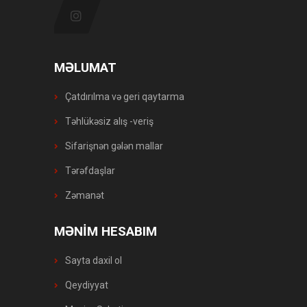
MƏLUMAT
Çatdırılma və geri qaytarma
Təhlükəsiz alış -veriş
Sifarişnən gələn mallar
Tərəfdaşlar
Zəmanət
MƏNİM HESABIM
Sayta daxil ol
Qeydiyyat