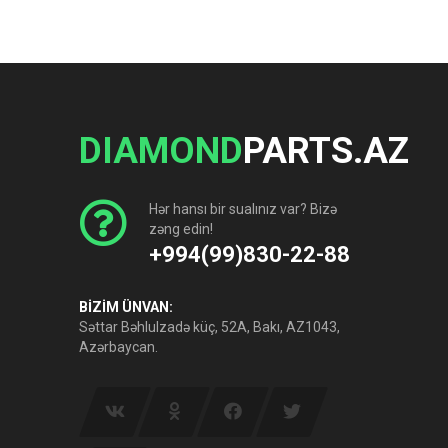
DIAMOND
PARTS.AZ
Hər hansı bir sualınız var? Bizə
zəng edin!
+994(99)830-22-88
BİZİM ÜNVAN:
Səttar Bəhlulzadə küç, 52A, Bakı, AZ1043,
Azərbaycan.