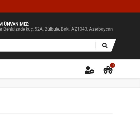
IM ÜNVANIMIZ:
ar Bəhlulzadə küç, 52A, Bülbulə, Bakı, AZ1043, Azərbaycan
0