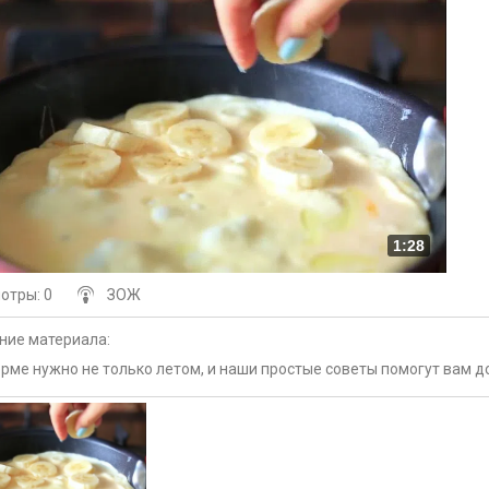
1:28
мотры
: 0
ЗОЖ
ние материала
:
рме нужно не только летом, и наши простые советы помогут вам д