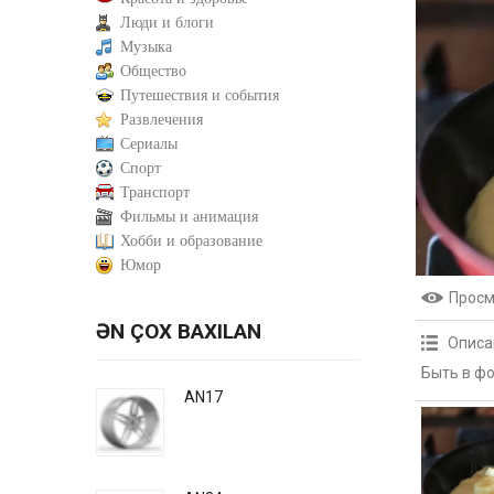
Люди и блоги
Музыка
Общество
Путешествия и события
Развлечения
Сериалы
Спорт
Транспорт
Фильмы и анимация
Хобби и образование
Юмор
Прос
ƏN ÇOX BAXILAN
Описа
Быть в фо
AN17