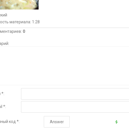
ский
ость материала
: 1:28
мментариев
:
0
арий:
 *:
l *:
ный код *: