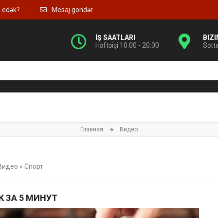
g edək?
Mesaj göndər
İŞ SAATLARI
BIZ
Həftəiçi 10:00 - 20:00
Sətt
Главная
Видео
Видео
»
Спорт
К ЗА 5 МИНУТ