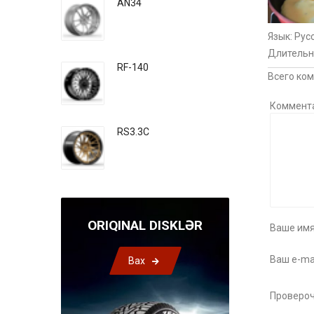
AN34
Язык
: Рус
Длительн
RF-140
Всего ко
Коммент
RS3.3C
ORIQINAL DISKLƏR
Ваше имя
Ваш e-mai
Bax
Провероч