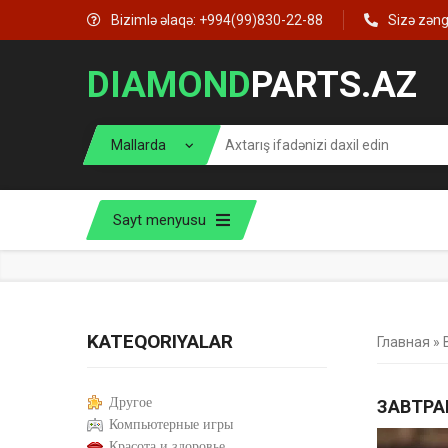
Bizimlə əlaqə: +994(99)830-22-88
Sizə zən
DIAMOND
PARTS.AZ
Sayt menyusu
KATEQORIYALAR
Главная
»
Другое
ЗАВТРА
Компьютерные игры
Красота и здоровье