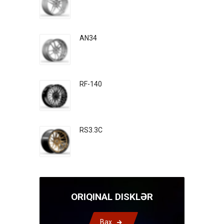
AN34
RF-140
RS3.3C
ORIQINAL DISKLƏR
Bax