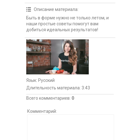
Описание материала
:
Быть в форме нужно не только летом, и
наши простые советы помогут вам
добиться идеальных результатов!
Язык
: Русский
Длительность материала
: 3:43
Всего комментариев
:
0
Комментарий: