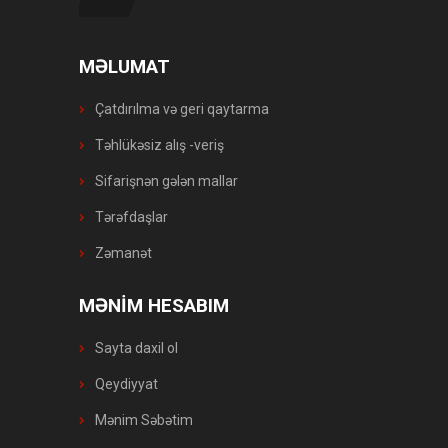
MƏLUMAT
Çatdırılma və geri qaytarma
Təhlükəsiz alış -veriş
Sifarişnən gələn mallar
Tərəfdaşlar
Zəmanət
MƏNİM HESABIM
Sayta daxil ol
Qeydiyyat
Mənim Səbətim