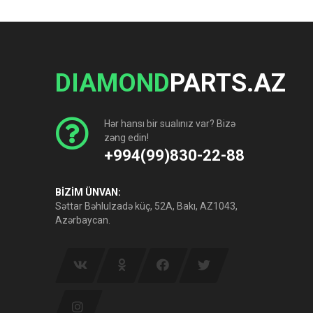
DIAMOND
PARTS.AZ
Hər hansı bir sualınız var? Bizə
zəng edin!
+994(99)830-22-88
BİZİM ÜNVAN:
Səttar Bəhlulzadə küç, 52A, Bakı, AZ1043,
Azərbaycan.