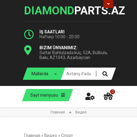
DIAMOND
PARTS.AZ
İŞ SAATLARI
Həftəiçi 10:00 - 20:00
BIZIM ÜNVANIMIZ:
Səttar Bəhlulzadə küç, 52A, Bülbulə,
Bakı, AZ1043, Azərbaycan
0
Sayt menyusu
Главная
Видео
Главная
»
Видео
»
Спорт