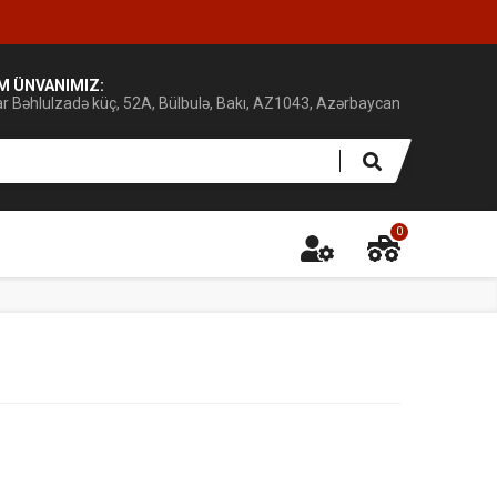
IM ÜNVANIMIZ:
ar Bəhlulzadə küç, 52A, Bülbulə, Bakı, AZ1043, Azərbaycan
0