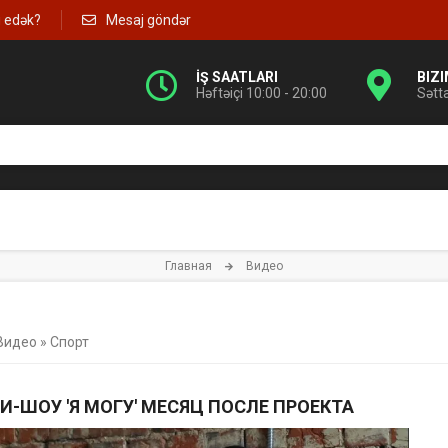
g edək?
Mesaj göndər
İŞ SAATLARI
BIZ
Həftəiçi 10:00 - 20:00
Sətt
Главная
Видео
Видео
»
Спорт
И-ШОУ 'Я МОГУ' МЕСЯЦ ПОСЛЕ ПРОЕКТА