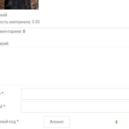
ский
ость материала
: 5:30
мментариев
:
0
арий:
 *:
l *:
ный код *: