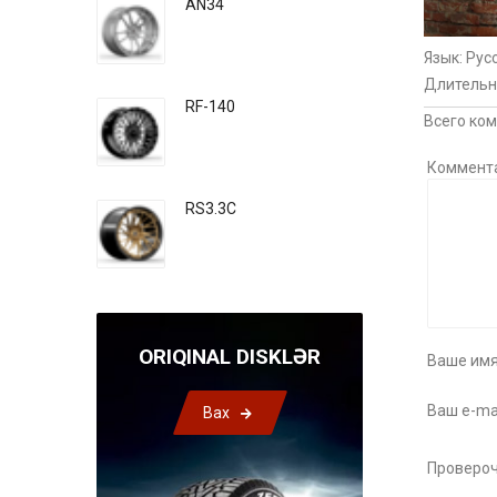
AN34
Язык
: Рус
Длительн
RF-140
Всего ко
Коммент
RS3.3C
ORIQINAL DISKLƏR
Ваше имя
Ваш e-mai
Bax
Провероч