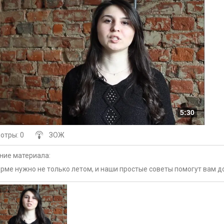
5:30
мотры
: 0
ЗОЖ
ние материала
:
рме нужно не только летом, и наши простые советы помогут вам д