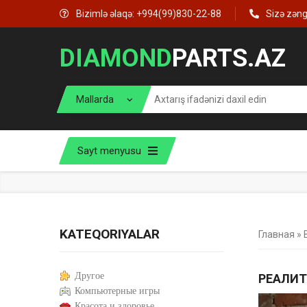
Bizimlə əlaqə: +994(99)830-22-88
Sizə zən
DIAMOND
PARTS.AZ
Sayt menyusu
KATEQORIYALAR
Главная
»
Другое
РЕАЛИТ
Компьютерные игры
Красота и здоровье